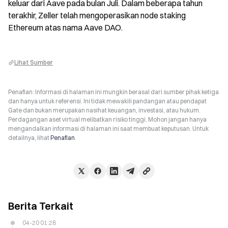
keluar dari Aave pada bulan Juli. Dalam beberapa tahun 
terakhir, Zeller telah mengoperasikan node staking 
Ethereum atas nama Aave DAO.
Lihat Sumber
Penafian: Informasi di halaman ini mungkin berasal dari sumber pihak ketiga
dan hanya untuk referensi. Ini tidak mewakili pandangan atau pendapat
Gate dan bukan merupakan nasihat keuangan, investasi, atau hukum.
Perdagangan aset virtual melibatkan risiko tinggi. Mohon jangan hanya
mengandalkan informasi di halaman ini saat membuat keputusan. Untuk
detailnya, lihat
Penafian
.
Berita Terkait
04-20 01:28