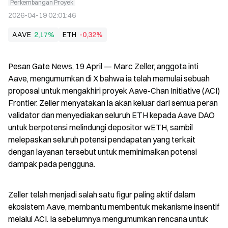
Perkembangan Proyek
2026-04-19 02:01:46
AAVE
2,17%
ETH
-0,32%
Pesan Gate News, 19 April — Marc Zeller, anggota inti 
Aave, mengumumkan di X bahwa ia telah memulai sebuah 
proposal untuk mengakhiri proyek Aave-Chan Initiative (ACI) 
Frontier. Zeller menyatakan ia akan keluar dari semua peran 
validator dan menyediakan seluruh ETH kepada Aave DAO 
untuk berpotensi melindungi depositor wETH, sambil 
melepaskan seluruh potensi pendapatan yang terkait 
dengan layanan tersebut untuk meminimalkan potensi 
dampak pada pengguna.
Zeller telah menjadi salah satu figur paling aktif dalam 
ekosistem Aave, membantu membentuk mekanisme insentif 
melalui ACI. Ia sebelumnya mengumumkan rencana untuk 