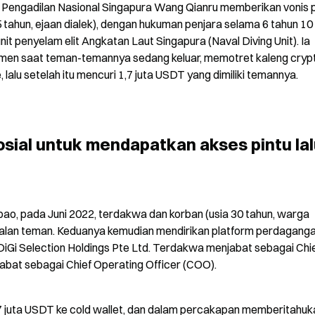
 Pengadilan Nasional Singapura Wang Qianru memberikan vonis p
ahun, ejaan dialek), dengan hukuman penjara selama 6 tahun 10 b
 penyelam elit Angkatan Laut Singapura (Naval Diving Unit). Ia 
men saat teman-temannya sedang keluar, memotret kaleng crypt
 lalu setelah itu mencuri 1,7 juta USDT yang dimiliki temannya.
sial untuk mendapatkan akses pintu lal
bao, pada Juni 2022, terdakwa dan korban (usia 30 tahun, warga 
nalan teman. Keduanya kemudian mendirikan platform perdaganga
DiGi Selection Holdings Pte Ltd. Terdakwa menjabat sebagai Chie
abat sebagai Chief Operating Officer (COO).
juta USDT ke cold wallet, dan dalam percakapan memberitahuka