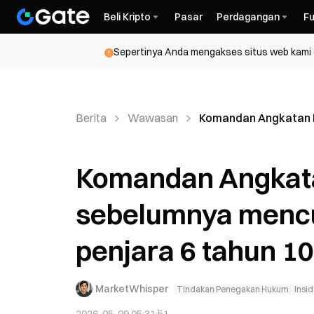
Beli Kripto
Pasar
Perdagangan
Fu
Sepertinya Anda mengakses situs web kami da
Berita
Wawasan
Komandan Angkatan La
Komandan Angkata
sebelumnya mencur
penjara 6 tahun 10
MarketWhisper
Tindakan Penegakan Hukum
Insi