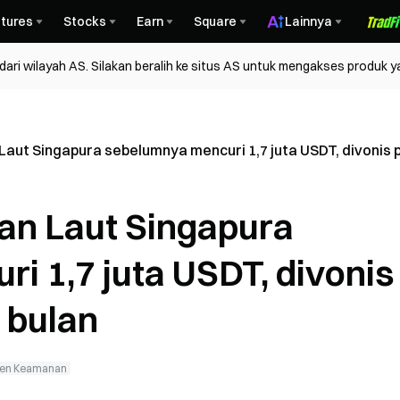
tures
Stocks
Earn
Square
Lainnya
ri wilayah AS. Silakan beralih ke situs AS untuk mengakses produk y
ut Singapura sebelumnya mencuri 1,7 juta USDT, divonis p
n Laut Singapura
i 1,7 juta USDT, divonis
 bulan
den Keamanan