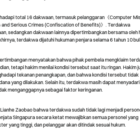
hadapi total 16 dakwaan, termasuk pelanggaran《Computer Mis
 and Serious Crimes (Confiscation of Benefits)》. Terdakwa 
n, sedangkan dakwaan lainnya dipertimbangkan bersama oleh h
hirnya, terdakwa dijatuhi hukuman penjara selama 6 tahun 10 bul
pertimbangan menyatakan bahwa pihak pembela mengklaim terd
, tetapi hakim menilai kondisi tersebut saat itu ringan. Hakim j
hadapi tekanan penangkapan, dan bahwa kondisi tersebut tidak 
dana yang dilakukan. Selain itu, terdakwa masih dapat menyadari 
idak menganggapnya sebagai faktor keringanan.
ianhe Zaobao bahwa terdakwa sudah tidak lagi menjadi persone
njata Singapura secara ketat mewajibkan semua personel yang 
ter yang tinggi, dan pelanggar akan ditindak sesuai hukum.