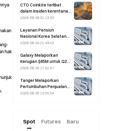
Menawarkan Biaya Maker
nnya 
CTO Coinkite terlibat
Nol
dalam insiden kerentanan
Coldcard yang memicu
2026-08-05 01:13:30
empat gelombang
serangan dan
Layanan Pensiun
nakan 
mengakibatkan kerugian
Nasional Korea Selatan
sebesar US$114 juta.
Beralih ke Saham-Saham
2026-08-04 21:49:43
ang-
yang Lebih Stabil pada 4
n hak 
Agustus di Tengah
Galaxy Melaporkan
Volatilitas Pasar
Kerugian $85M untuk Q2
2026; Pendapatan
2026-08-05 17:52:57
Meleset US$300 Juta,
unjuk 
Saham Turun 7,23%
Tanger Melaporkan
Pertumbuhan Penjualan
 
5% yang Didorong oleh
2026-08-05 15:55:54
Pariwisata Piala Dunia
pada Juni–Juli
Spot
Futures
Baru