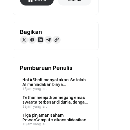
Bagikan
Pembaruan Penulis
NotAShelf menyatakan: Setelah
AI meniadakan biaya
pemrograman, satu-satunya
18jam yang lalu
sumber daya yang langka adalah
Tether menjadi pemegang emas
“selera”.
swasta terbesar di dunia, dengan
kepemilikannya meningkat
18jam yang lalu
menjadi 146 ton pada Q2.
Tiga pinjaman saham
PowerCompute dikonsolidasikan
menjadi satu pinjaman senior
18jam yang lalu
berbunga 2% dengan jaminan 307