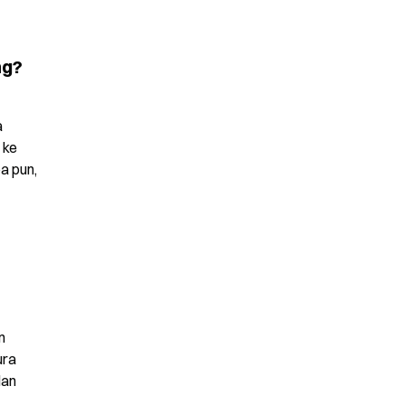
ng?
 
ke 
a pun, 
 
ra 
an 