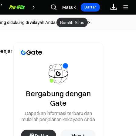
Hadiah
Masuk
Daftar
ang didukung di wilayah Anda.
Beralih Situs
enjara 6 tahun 10 bulan
Bergabung dengan
Gate
Dapatkan informasi terbaru dan
mulailah perjalanan kekayaan Anda
Daftar
Masuk