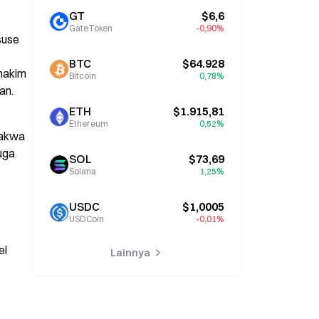
GT
$6,6
GateToken
-0,90%
use 
BTC
$64.928
akim 
Bitcoin
0,78%
an.
ETH
$1.915,81
Ethereum
0,52%
akwa 
uga 
SOL
$73,69
Solana
1,25%
USDC
$1,0005
USDCoin
-0,01%
l 
Lainnya