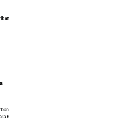
ikan 
 
rban 
ra 6 