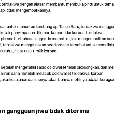
r, terdakwa dengan alasan membantu membuka pintu untuk tema
api tidak mengembalikannya.
luar untuk menonton kembang api Tahun Baru, terdakwa menggu
kotak penyimpanan di lemari kamar tidur korban, terdakwa 
 phrase berbahasa Inggris. Ia memotret, lalu mengembalikan bar
23, terdakwa menggunakan seed phrase tersebut untuk memulihka
luruh 1,7 juta USDT milik korban.
 setelah mengetahui saldo cold wallet telah dikosongkan, dan men
liran dana. Setelah melacak cold wallet terdakwa, korban 
ui kesalahan dan menyatakan bahwa motifnya adalah kerugian
n gangguan jiwa tidak diterima