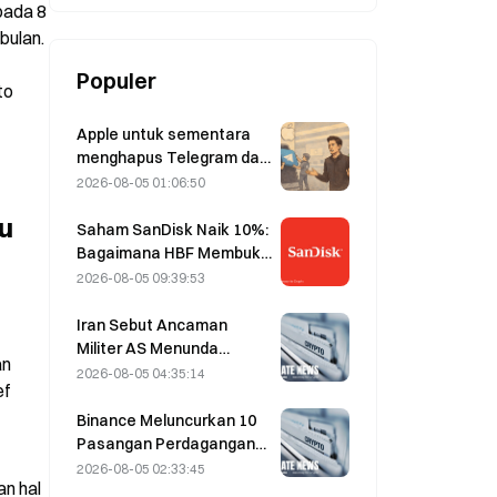
ada 8 
BTC.
ulan. 
Populer
o 
Apple untuk sementara
menghapus Telegram dari
platformnya terkait
2026-08-05 01:06:50
CSAM; Durov
u 
membantahnya dan
Saham SanDisk Naik 10%:
mengatakan bahwa
Bagaimana HBF Membuka
Telegram mengalami
Siklus Baru Penyimpanan
2026-08-05 09:39:53
“serangan keamanan”
AI, dan Mampukah
Laporan Keuangan
Iran Sebut Ancaman
Memvalidasi Logika
Militer AS Menunda
n 
Pertumbuhan?
Kesepakatan Terkait
2026-08-05 04:35:14
f 
Selat Hormuz dengan
Oman pada 5 Agustus
Binance Meluncurkan 10
Pasangan Perdagangan
bStocks Hari Ini Pukul
2026-08-05 02:33:45
n hal 
20.00 UTC+8,