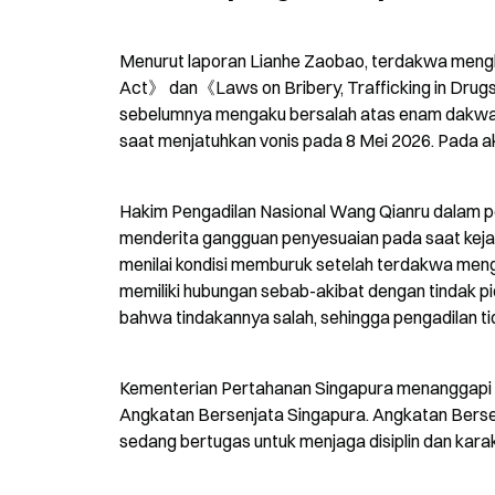
Menurut laporan Lianhe Zaobao, terdakwa meng
Act》 dan《Laws on Bribery, Trafficking in Drugs
sebelumnya mengaku bersalah atas enam dakwaa
saat menjatuhkan vonis pada 8 Mei 2026. Pada ak
Hakim Pengadilan Nasional Wang Qianru dalam 
menderita gangguan penyesuaian pada saat kejadian
menilai kondisi memburuk setelah terdakwa meng
memiliki hubungan sebab-akibat dengan tindak pi
bahwa tindakannya salah, sehingga pengadilan t
Kementerian Pertahanan Singapura menanggapi L
Angkatan Bersenjata Singapura. Angkatan Berse
sedang bertugas untuk menjaga disiplin dan karak