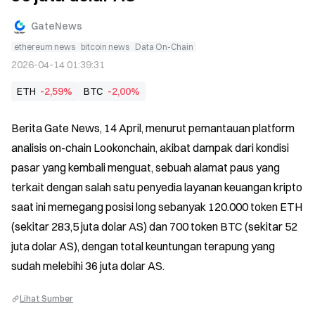
GateNews
ethereum news
bitcoin news
Data On-Chain
2026-04-14 01:39:31
ETH
-2,59%
BTC
-2,00%
Berita Gate News, 14 April, menurut pemantauan platform 
analisis on-chain Lookonchain, akibat dampak dari kondisi 
pasar yang kembali menguat, sebuah alamat paus yang 
terkait dengan salah satu penyedia layanan keuangan kripto 
saat ini memegang posisi long sebanyak 120.000 token ETH 
(sekitar 283,5 juta dolar AS) dan 700 token BTC (sekitar 52 
juta dolar AS), dengan total keuntungan terapung yang 
sudah melebihi 36 juta dolar AS.
Lihat Sumber