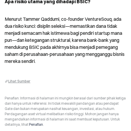
Apa risiko utama yang dihadapi BSIC?
Menurut Tammer Qaddumi, co-founder VentureSouq, ada 
dua risiko kunci: disiplin seleksi—memastikan dana tidak 
menjadi semacam hak istimewa bagi pendiri startup mana 
pun—dan ketegangan struktural, karena bank-bank yang 
mendukung BSIC pada akhirnya bisa menjadi pemegang 
saham di perusahaan-perusahaan yang mengganggu bisnis 
mereka sendiri.
Lihat Sumber
Penafian: Informasi di halaman ini mungkin berasal dari sumber pihak ketiga
dan hanya untuk referensi. Ini tidak mewakili pandangan atau pendapat
Gate dan bukan merupakan nasihat keuangan, investasi, atau hukum.
Perdagangan aset virtual melibatkan risiko tinggi. Mohon jangan hanya
mengandalkan informasi di halaman ini saat membuat keputusan. Untuk
detailnya, lihat
Penafian
.