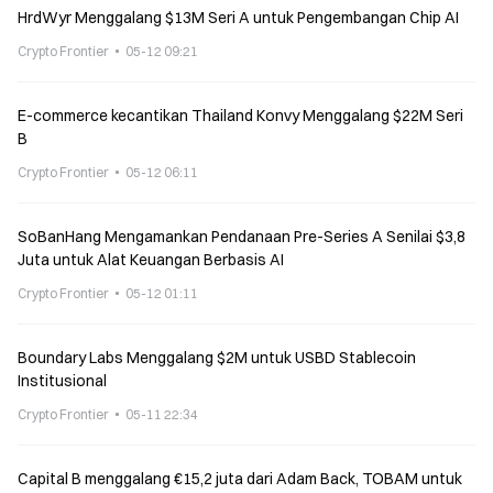
HrdWyr Menggalang $13M Seri A untuk Pengembangan Chip AI
Crypto Frontier
05-12 09:21
E-commerce kecantikan Thailand Konvy Menggalang $22M Seri
B
Crypto Frontier
05-12 06:11
SoBanHang Mengamankan Pendanaan Pre-Series A Senilai $3,8
Juta untuk Alat Keuangan Berbasis AI
Crypto Frontier
05-12 01:11
Boundary Labs Menggalang $2M untuk USBD Stablecoin
Institusional
Crypto Frontier
05-11 22:34
Capital B menggalang €15,2 juta dari Adam Back, TOBAM untuk