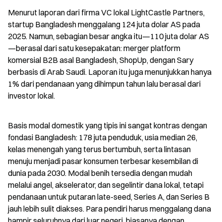
Menurut laporan dari firma VC lokal LightCastle Partners, 
startup Bangladesh menggalang 124 juta dolar AS pada 
2025. Namun, sebagian besar angka itu—110 juta dolar AS
—berasal dari satu kesepakatan: merger platform 
komersial B2B asal Bangladesh, ShopUp, dengan Sary 
berbasis di Arab Saudi. Laporan itu juga menunjukkan hanya 
1% dari pendanaan yang dihimpun tahun lalu berasal dari 
investor lokal.
Basis modal domestik yang tipis ini sangat kontras dengan 
fondasi Bangladesh: 178 juta penduduk, usia median 26, 
kelas menengah yang terus bertumbuh, serta lintasan 
menuju menjadi pasar konsumen terbesar kesembilan di 
dunia pada 2030. Modal benih tersedia dengan mudah 
melalui angel, akselerator, dan segelintir dana lokal, tetapi 
pendanaan untuk putaran late-seed, Series A, dan Series B 
jauh lebih sulit diakses. Para pendiri harus menggalang dana 
hampir seluruhnya dari luar negeri, biasanya dengan 