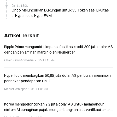
05-11 13:37
Ondo Meluncurkan Dukungan untuk 35 Tokenisasi Ekuitas
di Hyperliquid HyperEVM
Artikel Terkait
Ripple Prime mengambil ekspansi fasilitas kredit 200 juta dolar AS
dengan penjaminan margin oleh Neuberger
ChainNewsAbmedia
05-11 13:44
Hyperliquid membagikan 50,95 juta dolar AS per bulan, memimpin
peringkat pendapatan DeFi
Market Whisper
05-11 05:53
Korea menggelontorkan 2,2 juta dolar AS untuk membangun
sistem AI penagihan pajak, mengembangkan alat verifikasi smart
contract