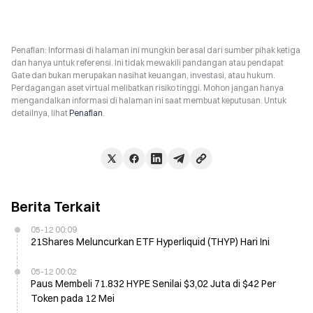
Penafian: Informasi di halaman ini mungkin berasal dari sumber pihak ketiga
dan hanya untuk referensi. Ini tidak mewakili pandangan atau pendapat
Gate dan bukan merupakan nasihat keuangan, investasi, atau hukum.
Perdagangan aset virtual melibatkan risiko tinggi. Mohon jangan hanya
mengandalkan informasi di halaman ini saat membuat keputusan. Untuk
detailnya, lihat
Penafian
.
Berita Terkait
05-12 00:09
21Shares Meluncurkan ETF Hyperliquid (THYP) Hari Ini
05-12 00:02
Paus Membeli 71.832 HYPE Senilai $3,02 Juta di $42 Per
Token pada 12 Mei