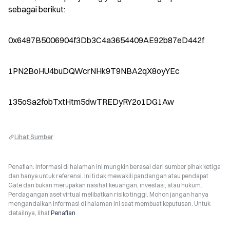
sebagai berikut:
0x6487B5006904f3Db3C4a3654409AE92b87eD442f
1PN2BoHU4buDQWcrNHk9T9NBA2qX8oyYEc
135oSa2fobTxtHtm5dwTREDyRY2o1DG1Aw
Lihat Sumber
Penafian: Informasi di halaman ini mungkin berasal dari sumber pihak ketiga
dan hanya untuk referensi. Ini tidak mewakili pandangan atau pendapat
Gate dan bukan merupakan nasihat keuangan, investasi, atau hukum.
Perdagangan aset virtual melibatkan risiko tinggi. Mohon jangan hanya
mengandalkan informasi di halaman ini saat membuat keputusan. Untuk
detailnya, lihat
Penafian
.