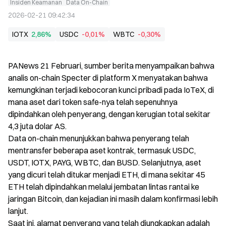
Insiden Keamanan
Data On-Chain
2026-02-21 09:42:34
IOTX
2,86%
USDC
-0,01%
WBTC
-0,30%
PANews 21 Februari, sumber berita menyampaikan bahwa 
analis on-chain Specter di platform X menyatakan bahwa 
kemungkinan terjadi kebocoran kunci pribadi pada IoTeX, di 
mana aset dari token safe-nya telah sepenuhnya 
dipindahkan oleh penyerang, dengan kerugian total sekitar 
4,3 juta dolar AS.

Data on-chain menunjukkan bahwa penyerang telah 
mentransfer beberapa aset kontrak, termasuk USDC, 
USDT, IOTX, PAYG, WBTC, dan BUSD. Selanjutnya, aset 
yang dicuri telah ditukar menjadi ETH, di mana sekitar 45 
ETH telah dipindahkan melalui jembatan lintas rantai ke 
jaringan Bitcoin, dan kejadian ini masih dalam konfirmasi lebih 
lanjut.

Saat ini, alamat penyerang yang telah diungkapkan adalah 