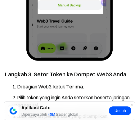
Langkah 3: Setor Token ke Dompet Web3 Anda
Di bagian Web3, ketuk
Terima
.
Pilih token yang ingin Anda setorkan beserta jaringan
yang sesuai.
Aplikasi Gate
Unduh
Dipercaya oleh
45M
trader global
Salin alamat penerimaan yang ditampilkan.
Tempel alamat ini di platform penarikan yang Anda
Ya
Tidak
gunakan dan selesaikan transfer.