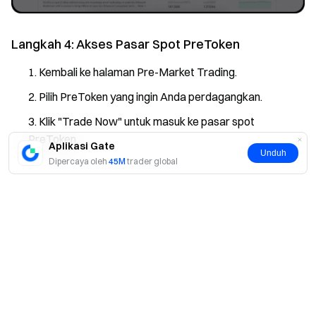
Langkah 4: Akses Pasar Spot PreToken
Kembali ke halaman Pre-Market Trading.
Pilih PreToken yang ingin Anda perdagangkan.
Klik "Trade Now" untuk masuk ke pasar spot
PreToken.
Aplikasi Gate
Unduh
Dipercaya oleh
45M
trader global
Ya
Tidak
Langkah 5: Tempatkan Pesanan Perdagangan