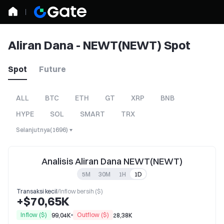
Aliran Dana - NEWT(NEWT) Spot
Spot
Future
ALL
BTC
ETH
GT
XRP
BNB
HYPE
SOL
SMART
TRX
Selanjutnya
(
1696
)
Analisis Aliran Dana NEWT(NEWT)
5M
30M
1H
1D
Transaksi kecil
/
Inflow bersih ($)
+$70,65K
Inflow ($)
Outflow ($)
99,04K
28,38K