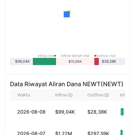
Inflow bersih ritel
Inflow ritel
Outflow ritel
$99,04K
$28,38K
$70,65K
Data Riwayat Aliran Dana NEWT(NEWT)
Waktu
Inflow ($)
Outflow ($)
Inflow b
2026-08-08
$99,04K
$28,38K
+$7
2026-08-07
$1,22M
$297,39K
+$92