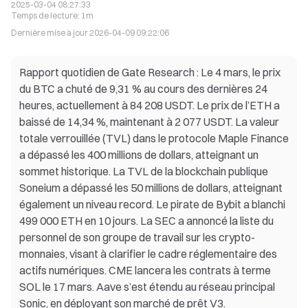
2025-03-04 08:27:33
Temps de lecture
:
1m
Dernière mise à jour
2026-04-09 09:22:06
Rapport quotidien de Gate Research : Le 4 mars, le prix
du BTC a chuté de 9,31 % au cours des dernières 24
heures, actuellement à 84 208 USDT. Le prix de l’ETH a
baissé de 14,34 %, maintenant à 2 077 USDT. La valeur
totale verrouillée (TVL) dans le protocole Maple Finance
a dépassé les 400 millions de dollars, atteignant un
sommet historique. La TVL de la blockchain publique
Soneium a dépassé les 50 millions de dollars, atteignant
également un niveau record. Le pirate de Bybit a blanchi
499 000 ETH en 10 jours. La SEC a annoncé la liste du
personnel de son groupe de travail sur les crypto-
monnaies, visant à clarifier le cadre réglementaire des
actifs numériques. CME lancera les contrats à terme
SOL le 17 mars. Aave s’est étendu au réseau principal
Sonic, en déployant son marché de prêt V3.