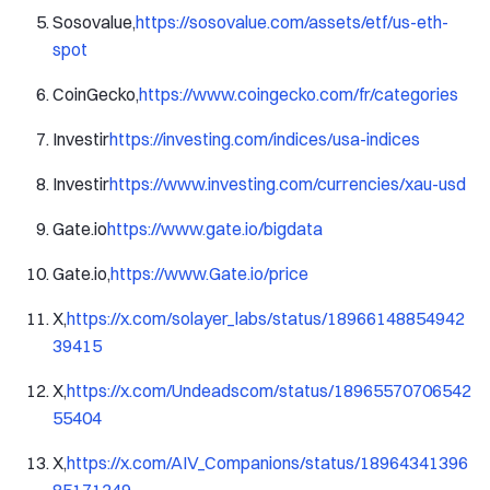
Sosovalue,
https://sosovalue.com/assets/etf/us-eth-
spot
CoinGecko,
https://www.coingecko.com/fr/categories
Investir
https://investing.com/indices/usa-indices
Investir
https://www.investing.com/currencies/xau-usd
Gate.io
https://www.gate.io/bigdata
Gate.io,
https://www.Gate.io/price
X,
https://x.com/solayer_labs/status/18966148854942
39415
X,
https://x.com/Undeadscom/status/18965570706542
55404
X,
https://x.com/AIV_Companions/status/18964341396