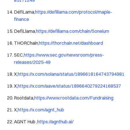
85171249
DéfiLama,
https://defillama.com/protocol/maple-
finance
DefiLlama,
https://defillama.com/chain/Soneium
THORChain,
https://thorchain.net/dashboard
SEC,
https://www.sec.gov/newsroom/press-
releases/2025-49
X,
https://x.com/solana/status/1896618164743794981
X,
https://x.com/aave/status/1896640279224168537
Rootdata,
https://www.rootdata.com/Fundraising
X,
https://x.com/agnt_hub
AGNT Hub ,
https://agnthub.ai/