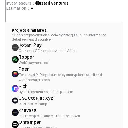
Investisseurs
：
Istari Ventures
Estimation
：
--
Projets similaires
*Si ce n’est pas cliquable, cela signifie qu’aucune information
détaillée n’est disponible.
Kotani Pay
On-ramp/ Off-ramp services in Africa
Topper
Web3 payment tool
Peer
Zero-trust P2P legal currency encryption deposit and
withdrawal protocol
Ribh
Hybrid payment collection platform
USDCtoFiat.xyz
P2P USDC offramp
Kravata
Fiat to crypto on and off-ramp for LatAm
Onramper
Fiat onramp aggregator