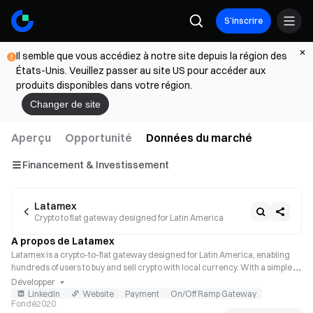
S’inscrire
Il semble que vous accédiez à notre site depuis la région des
États-Unis. Veuillez passer au site US pour accéder aux
produits disponibles dans votre région.
Changer de site
Aperçu
Opportunité
Données du marché
Financement & Investissement
Latamex
Crypto to fiat gateway designed for Latin America
A propos de Latamex
Latamex is a crypto-to-fiat gateway designed for Latin America, enabling 
hundreds of users to buy and sell crypto with local currency. With a simple 
integration with Latamex, any global business such as Exchanges, Wallets, 
Développer
or DApps can enable its users to buy or sell cryptocurrencies in Latam.
LinkedIn
Website
Payment
On/Off Ramp Gateway
Fondé
2020