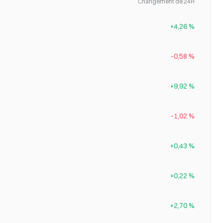
Changement de 24H
+4,26 %
-0,58 %
+9,92 %
-1,02 %
+0,43 %
+0,22 %
+2,70 %