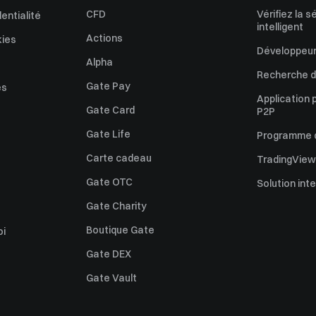
CFD
Vérifiez la s
dentialité
intelligent
Actions
kies
Développeur
Alpha
Recherche de
Gate Pay
es
Application 
Gate Card
P2P
Gate Life
Programme d'
Carte cadeau
TradingView
Gate OTC
Solution int
Gate Charity
Boutique Gate
oi
Gate DEX
Gate Vault