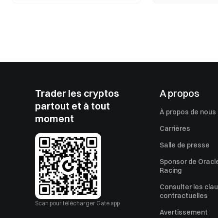
Trader les cryptos
A propos
partout et à tout
À propos de nous
moment
Carrières
Salle de presse
Sponsor de Oracle
Racing
Consulter les cla
contractuelles
Scan pour télécharger Gate app
Avertissement