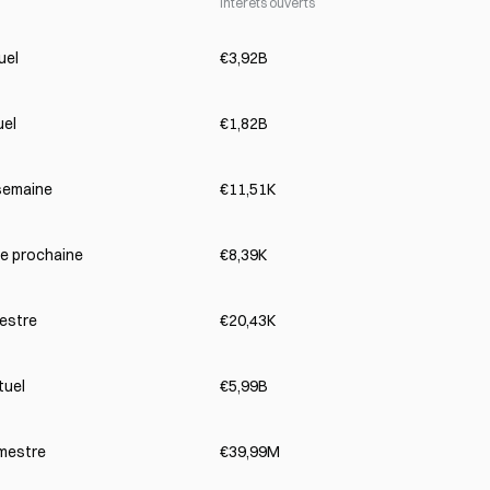
Intérêts ouverts
uel
€3,92B
uel
€1,82B
semaine
€11,51K
e prochaine
€8,39K
mestre
€20,43K
tuel
€5,99B
imestre
€39,99M