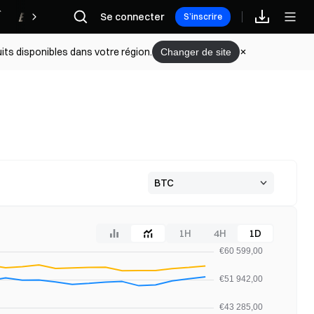
Récompenses
Se connecter
S’inscrire
its disponibles dans votre région.
Changer de site
1H
4H
1D