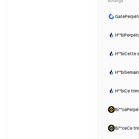
échange
GatePerpét
H**biPerpét
H**biCette 
H**biSemain
H**biCe tri
Bi**cePerpé
Bi**ceCe tr