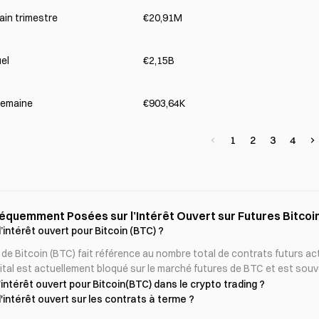
ain trimestre
€20,91M
el
€2,15B
semaine
€903,64K
1
2
3
4
Questions Fréquemment Posées sur l’Intérêt Ouvert su
’intérêt ouvert pour Bitcoin (BTC) ?
 de Bitcoin (BTC) fait référence au nombre total de contrats futurs acti
tal est actuellement bloqué sur le marché futures de BTC et est souven
'intérêt ouvert pour Bitcoin(BTC) dans le crypto trading ?
'intérêt ouvert sur les contrats à terme ?