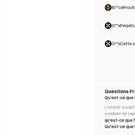
Bi**ceProch
O**xPerpétu
O**xCette 
Qu’est-ce que l
L'intérêt ouvert
combien de capi
qu'est-ce que l
Qu'est-ce que l