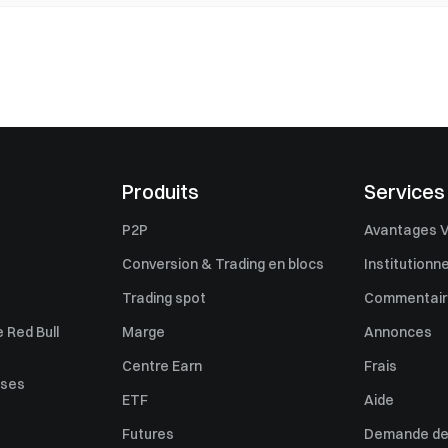
Produits
Services
P2P
Avantages V
Conversion & Trading en blocs
Institutionne
Trading spot
Commentaire
 Red Bull
Marge
Annonces
Centre Earn
Frais
uses
ETF
Aide
Futures
Demande de 