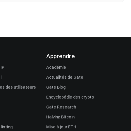
Apprendre
IP
Académie
l
Actualités de Gate
s des utilisateurs
Gate Blog
Encyclopédie des crypto
Gate Research
Halving Bitcoin
listing
Mise à jour ETH