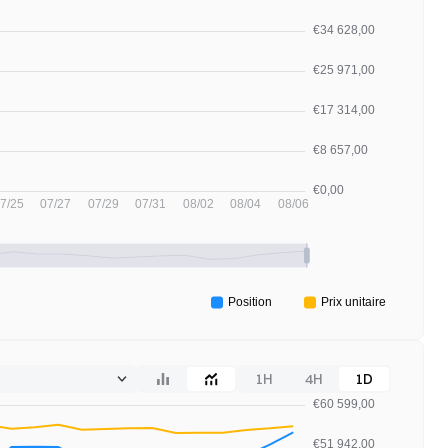
1H
4H
1D