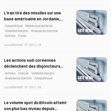
Réglementation et politiques
Mesures d’application
bitcoin news
ethereum news
XRP news
L’Iran tire des missiles sur une
base américaine en Jordanie,
solana news
USDT news
USDC news
tandis que le pétrole bondit de
Géopolitique
Matières premières
dogecoin news
pi network news
pepe news
3,9 % et que le Bitcoin teste 63
Volatilité des prix
Analyse du marché
SHIB news
BNB news
uniswap news
Actions
Forex
700 $
LucasBennett
·
07-29 11:19
Les actions sud-coréennes
déclenchent des disjoncteurs
consécutifs historiques alors
Actions
Indices
Volatilité des prix
que le Bitcoin augmente
Analyse du marché
Géopolitique
LucasBennett
·
07-29 11:18
Le volume spot du Bitcoin atteint
son plus bas niveau depuis