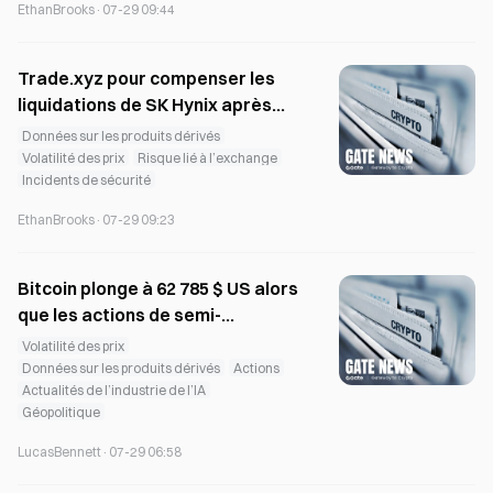
conversion
EthanBrooks
·
07-29 09:44
Trade.xyz pour compenser les
liquidations de SK Hynix après
une anomalie de prix
Données sur les produits dérivés
Volatilité des prix
Risque lié à l’exchange
Incidents de sécurité
EthanBrooks
·
07-29 09:23
Bitcoin plonge à 62 785 $ US alors
que les actions de semi-
conducteurs reculent et que les
Volatilité des prix
liquidations crypto dépassent
Données sur les produits dérivés
Actions
Actualités de l’industrie de l’IA
500 millions de dollars
Géopolitique
LucasBennett
·
07-29 06:58