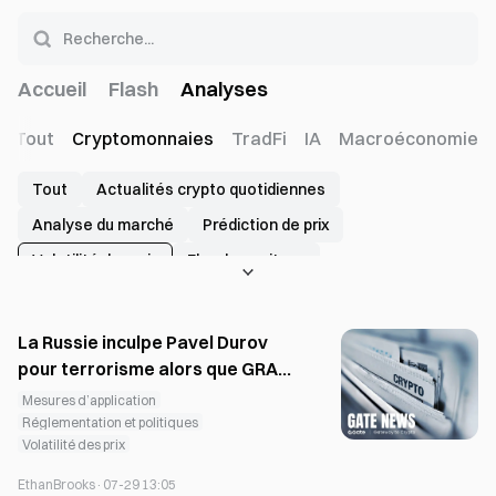
Accueil
Flash
Analyses
Tout
Cryptomonnaies
TradFi
IA
Macroéconomie
Tout
Actualités crypto quotidiennes
Analyse du marché
Prédiction de prix
Volatilité des prix
Flux de capitaux
Données sur les produits dérivés
Marchés de prédiction
Investissement et financement
La Russie inculpe Pavel Durov
Progression du projet
Événements de tokens
pour terrorisme alors que GRAM
chute
Mesures d’application
Partenariats & Écosystème
Risque lié à l’exchange
Réglementation et politiques
Incidents de sécurité
Données on-chain
Volatilité des prix
Rapport sur l'industrie
Classements et leaderboards
EthanBrooks
·
07-29 13:05