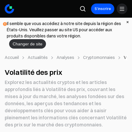
S’inscrire
Il semble que vous accédiez à notre site depuis la région des
États-Unis. Veuillez passer au site US pour accéder aux
produits disponibles dans votre région.
Changer de site
Accueil
Actualités
Analyses
Cryptomonnaies
Vola
Volatilité des prix
Explorez les actualités cryptos et les articles
approfondis liés à Volatilité des prix, couvrant les
mises à jour du marché, les analyses fondées sur des
données, les aperçus des tendances et les
développements clés pour vous aider à saisir
pleinement les informations clés concernant Volatilité
des prix sur le marché des cryptomonnaies.