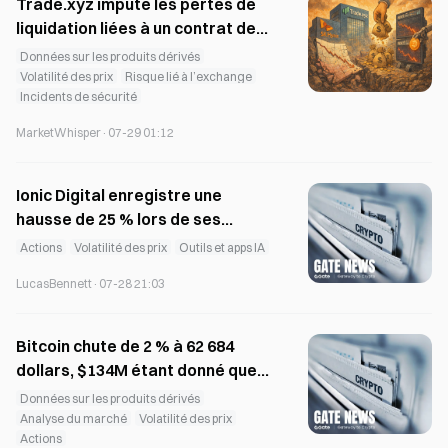
Trade.xyz impute les pertes de
liquidation liées à un contrat de
durabilité de SK Hynix, et les
Données sur les produits dérivés
ordres anormaux de NXT avant
Volatilité des prix
Risque lié à l’exchange
Incidents de sécurité
la séance d’ouverture en
seraient la cause fondamentale
MarketWhisper
·
07-29 01:12
Ionic Digital enregistre une
hausse de 25 % lors de ses
débuts au Nasdaq sous le ticker
Actions
Volatilité des prix
Outils et apps IA
IOND
LucasBennett
·
07-28 21:03
Bitcoin chute de 2 % à 62 684
dollars, $134M étant donné que
des liquidations sur les positions
Données sur les produits dérivés
longues ont lieu avant la réunion
Analyse du marché
Volatilité des prix
Actions
de la Fed