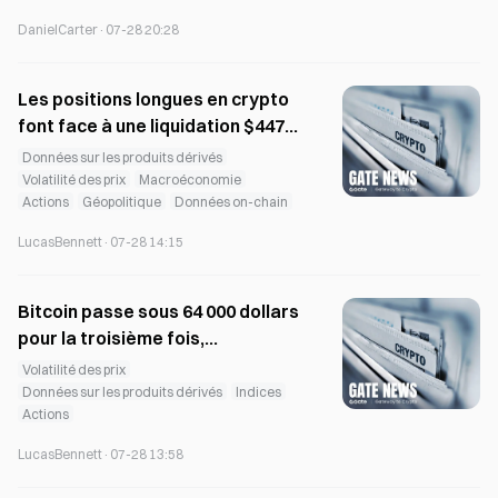
DanielCarter
·
07-28 20:28
Les positions longues en crypto
font face à une liquidation $447M
, la plus importante depuis 33
Données sur les produits dérivés
jours
Volatilité des prix
Macroéconomie
Actions
Géopolitique
Données on-chain
LucasBennett
·
07-28 14:15
Bitcoin passe sous 64 000 dollars
pour la troisième fois,
déclenchant des liquidations
Volatilité des prix
$100M
Données sur les produits dérivés
Indices
Actions
LucasBennett
·
07-28 13:58