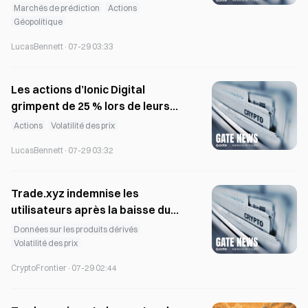
Marchés de prédiction
Actions
Géopolitique
LucasBennett
·
07-29 03:33
Les actions d’Ionic Digital
grimpent de 25 % lors de leurs
débuts sur le Nasdaq, la
Actions
Volatilité des prix
valorisation atteint 2,75 milliards
LucasBennett
·
07-29 03:32
de dollars.
Trade.xyz indemnise les
utilisateurs après la baisse du
prix de SKHYNIX sur Hyperliquid
Données sur les produits dérivés
Volatilité des prix
CryptoFrontier
·
07-29 02:44