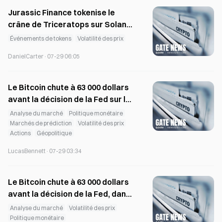
Jurassic Finance tokenise le
crâne de Triceratops sur Solana
lors de la levée de fonds de
Événements de tokens
Volatilité des prix
juillet.
DanielCarter
·
07-29 06:05
Le Bitcoin chute à 63 000 dollars
avant la décision de la Fed sur les
taux du 29
Analyse du marché
Politique monétaire
Marchés de prédiction
Volatilité des prix
Actions
Géopolitique
LucasBennett
·
07-29 03:34
Le Bitcoin chute à 63 000 dollars
avant la décision de la Fed, dans
un contexte de retards
Analyse du marché
Volatilité des prix
législatifs
Politique monétaire