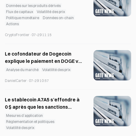
novembre 2023 en juillet
Données sur les produits dérivés
Flux de capitaux
Volatilité des prix
Politique monétaire
Données on-chain
Actions
CryptoFrontier
·
07-29 11:15
Le cofondateur de Dogecoin
explique le paiement en DOGE via
la boucle Vegas, alors que le prix
Analyse du marché
Volatilité des prix
reste à 0,07 $.
DanielCarter
·
07-29 10:57
Le stablecoin A7A5 s’effondre à
0 $ après que les sanctions
imposées par les États-Unis, le
Mesures d’application
Royaume-Uni et l’Union
Réglementation et politiques
Volatilité des prix
européenne ont bloqué la