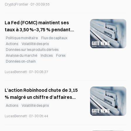
CryptoFrontier
·
07-30 09:55
La Fed (FOMC) maintient ses
taux à 3,50 %–3,75 % pendant
que les ETF Bitcoin enregistrent
Politique monétaire
Flux de capitaux
32,1 millions de dollars d’entrées
Actions
Volatilité des prix
Données sur les produits dérivés
Analyse du marché
Indices
Forex
Données on-chain
LucasBennett
·
07-30 08:37
L’action Robinhood chute de 3,15
% malgré un chiffre d’affaires
record au T2 et la croissance des
Actions
Volatilité des prix
contrats liés aux événements
LucasBennett
·
07-30 05:44