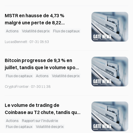
Réglementation et politiques
Mesures d’application
bitcoin news
ethereum news
XRP news
MSTR en hausse de 4,73 %
malgré une perte de 8,22
solana news
USDT news
USDC news
milliards de dollars au 2e
Actions
Volatilité des prix
Flux de capitaux
dogecoin news
pi network news
pepe news
trimestre, portée par la baisse
SHIB news
BNB news
uniswap news
LucasBennett
·
07-31 05:53
de Bitcoin
Bitcoin progresse de 9,3 % en
juillet, tandis que le volume spot
atteint son plus bas niveau
Flux de capitaux
Actions
Volatilité des prix
depuis novembre 2023
CryptoFrontier
·
07-30 11:38
Le volume de trading de
Coinbase au T2 chute, tandis que
les analystes révisent à la baisse
Actions
Rapport sur l'industrie
leurs prévisions de résultats
Flux de capitaux
Volatilité des prix