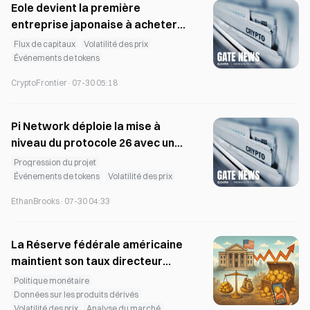
Eole devient la première
entreprise japonaise à acheter
Hyperliquid alors que des fonds
Flux de capitaux
Volatilité des prix
américains se désengagent de
Événements de tokens
27 millions de dollars
CryptoFrontier
·
07-30 05:18
Pi Network déploie la mise à
niveau du protocole 26 avec une
date limite fixée au 11 août
Progression du projet
Événements de tokens
Volatilité des prix
EthanBrooks
·
07-30 04:33
La Réserve fédérale américaine
maintient son taux directeur
inchangé à 3,5 %–3,75 %, et le
Politique monétaire
Bitcoin (63 725 dollars) monte
Données sur les produits dérivés
Volatilité des prix
Analyse du marché