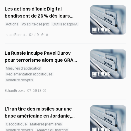
Les actions d’Ionic Digital
bondissent de 26 % dès leurs
débuts au Nasdaq après la
Actions
Volatilité des prix
Outils et apps IA
faillite de Celsius
LucasBennett
·
07-29 16:15
La Russie inculpe Pavel Durov
pour terrorisme alors que GRAM
chute
Mesures d’application
Réglementation et politiques
Volatilité des prix
EthanBrooks
·
07-29 13:05
L’Iran tire des missiles sur une
base américaine en Jordanie,
tandis que le pétrole bondit de
Géopolitique
Matières premières
3,9 % et que le Bitcoin teste 63
Volatilité des prix
Analyse du marché