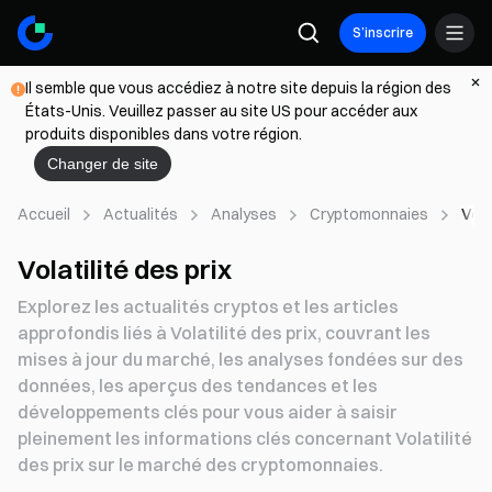
S’inscrire
Il semble que vous accédiez à notre site depuis la région des
États-Unis. Veuillez passer au site US pour accéder aux
produits disponibles dans votre région.
Changer de site
Accueil
Actualités
Analyses
Cryptomonnaies
Vola
Volatilité des prix
Explorez les actualités cryptos et les articles
approfondis liés à Volatilité des prix, couvrant les
mises à jour du marché, les analyses fondées sur des
données, les aperçus des tendances et les
développements clés pour vous aider à saisir
pleinement les informations clés concernant Volatilité
des prix sur le marché des cryptomonnaies.