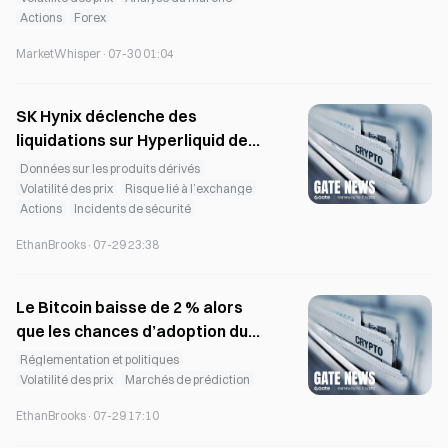
avant de redescendre.
Actions
Forex
MarketWhisper
·
07-30 01:04
SK Hynix déclenche des
liquidations sur Hyperliquid de
57,4 millions de dollars lors de la
Données sur les produits dérivés
NXT Trade.
Volatilité des prix
Risque lié à l’exchange
Actions
Incidents de sécurité
EthanBrooks
·
07-29 23:38
Le Bitcoin baisse de 2 % alors
que les chances d’adoption du
Crypto Clarity Act chutent à 35 %
Réglementation et politiques
Volatilité des prix
Marchés de prédiction
EthanBrooks
·
07-29 17:10