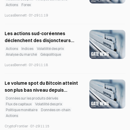
Actions
Forex
700 $
LucasBennett
·
07-29 11:19
Les actions sud-coréennes
déclenchent des disjoncteurs
consécutifs historiques alors
Actions
Indices
Volatilité des prix
que le Bitcoin augmente
Analyse du marché
Géopolitique
LucasBennett
·
07-29 11:18
Le volume spot du Bitcoin atteint
son plus bas niveau depuis
novembre 2023 en juillet
Données sur les produits dérivés
Flux de capitaux
Volatilité des prix
Politique monétaire
Données on-chain
Actions
CryptoFrontier
·
07-29 11:15