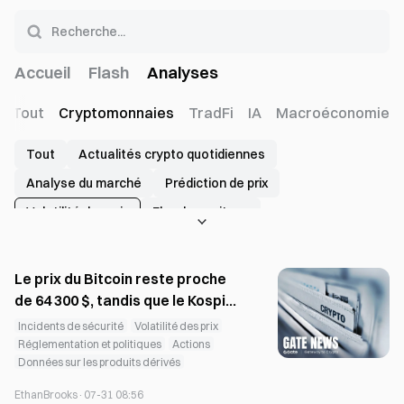
Accueil
Flash
Analyses
Tout
Cryptomonnaies
TradFi
IA
Macroéconomie
Tout
Actualités crypto quotidiennes
Analyse du marché
Prédiction de prix
Volatilité des prix
Flux de capitaux
Données sur les produits dérivés
Marchés de prédiction
Investissement et financement
Le prix du Bitcoin reste proche
Progression du projet
Événements de tokens
de 64 300 $, tandis que le Kospi
rebondit et que l’exploit de
Incidents de sécurité
Volatilité des prix
Partenariats & Écosystème
Risque lié à l’exchange
Coldcard frappe.
Réglementation et politiques
Actions
Incidents de sécurité
Données on-chain
Données sur les produits dérivés
Rapport sur l'industrie
Classements et leaderboards
EthanBrooks
·
07-31 08:56