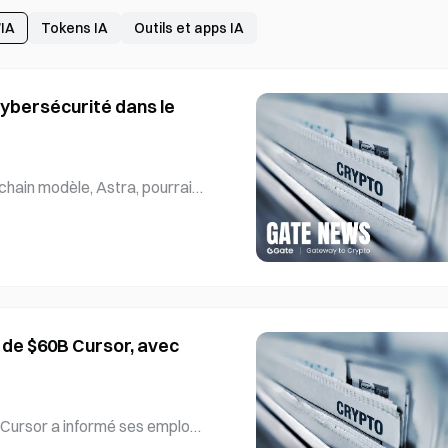
’IA
Tokens IA
Outils et apps IA
cybersécurité dans le
hain modèle, Astra, pourrait
ités en cybersécurité dans le c
la première fois que le niveau c
 de ce cadre. La désignation
éoriquement identifier et explo
ités zero-day, sans interventi
I s
 de $60B Cursor, avec
 Cursor a informé ses employé