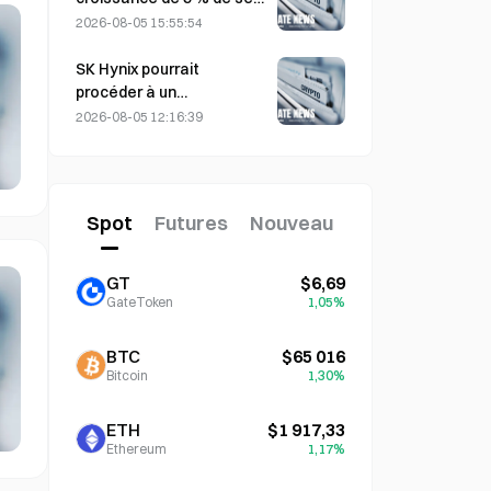
ventes, portée par le
2026-08-05 15:55:54
tourisme lié à la Coupe du
monde en juin-juillet
SK Hynix pourrait
procéder à un
fractionnement de ses
2026-08-05 12:16:39
actions alors que le cours
s’envole, un dirigeant
jugeant cette possibilité «
pas impossible ».
Spot
Futures
Nouveau
GT
$6,69
GateToken
1,05%
BTC
$65 016
Bitcoin
1,30%
ETH
$1 917,33
Ethereum
1,17%