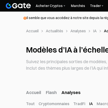
Acheter Cryptos
Marchés
Trader
Il semble que vous accédiez à notre site depuis la r
Accueil
Actualités
Analyses
IA
Ac
Modèles d’IA à l’échel
Suivez les principales sorties de modèles
Inclut des thèmes plus larges de l’IA qui 
Accueil
Flash
Analyses
Tout
Cryptomonnaies
TradFi
IA
Macr