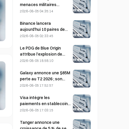
peuvent-ils confirmer la
menaces militaires
thèse de croissance ?
américaines retardent
2026-08-05 04:35:14
l’accord avec Oman sur le
détroit d’Ormuz, prévu le 5
Binance lancera
août.
aujourd’hui 10 paires de
trading bStocks à 20 h 00
2026-08-05 02:33:45
(UTC+8), sans frais maker.
Le PDG de Blue Origin
attribue l’explosion de
New Glenn en mai à une
2026-08-05 18:58:10
défaillance de la vanne du
moteur BE-4
Galaxy annonce une $85M
perte au T2 2026 ; son
chiffre d’affaires est
2026-08-05 17:52:57
inférieur de 300 millions de
dollars aux prévisions, et
Visa intègre les
son action chute de 7,23
paiements en stablecoins
%
à Visa Direct grâce à un
2026-08-05 17:03:15
partenariat avec Zero
Hash
Tanger annonce une
croissance de 5 % de ses