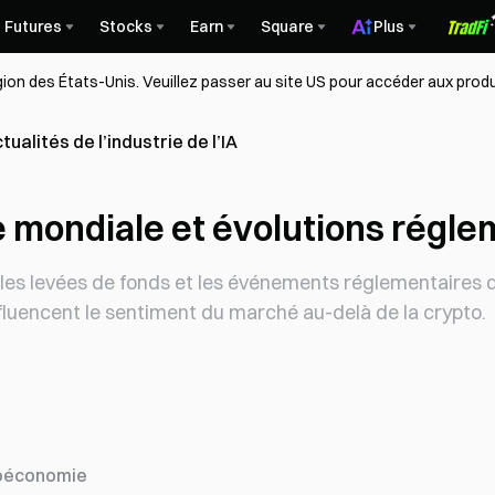
Futures
Stocks
Earn
Square
Plus
égion des États-Unis. Veuillez passer au site US pour accéder aux produ
tualités de l’industrie de l’IA
le mondiale et évolutions régl
, les levées de fonds et les événements réglementaires
influencent le sentiment du marché au-delà de la crypto.
oéconomie