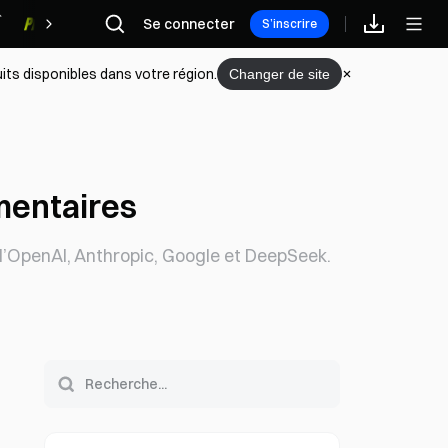
Se connecter
Récompenses
S’inscrire
its disponibles dans votre région.
Changer de site
ementaires
 d’OpenAI, Anthropic, Google et DeepSeek.