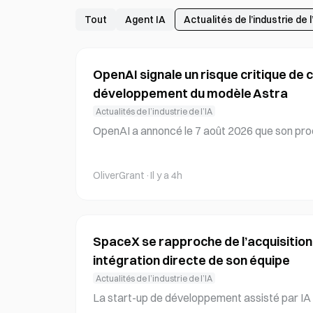
Tout
Agent IA
Actualités de l’industrie de l
OpenAI signale un risque critique de 
développement du modèle Astra
Actualités de l’industrie de l’IA
OpenAI a annoncé le 7 août 2026 que son proc
bientôt atteindre un niveau critique de capac
adre de son cadre de préparation. Il s’agit de 
OliverGrant
·
Il y a 4h
ritique est déclenché depuis la mise en œuvre
« critique » indique que le modèle pourrait th
iter de manière autonome de graves vulnérabil
on humaine. Le cadre de préparation d’OpenA
SpaceX se rapproche de l’acquisition
intégration directe de son équipe
Actualités de l’industrie de l’IA
La start-up de développement assisté par IA