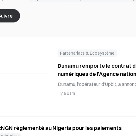
Suivre
Partenariats & Écosystème
Dunamu remporte le contrat de
numériques de l’Agence nation
Dunamu, l’opérateur d’Upbit, a annon
attributaire définitif du marché de co
Il y a 21m
numériques saisis de l’Agence nationa
été mené dans le cadre d’une procédu
par l’agence des marchés publics. Du
l’évaluation technique, avec 94,14 poi
 cNGN réglementé au Nigeria pour les paiements
soumissionnaire pressenti le 8 du mois
s de tokens