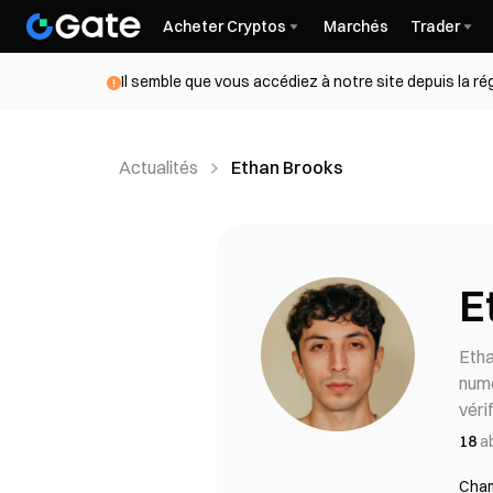
Acheter Cryptos
Marchés
Trader
Il semble que vous accédiez à notre site depuis la r
Actualités
Ethan Brooks
E
Etha
numé
véri
18
a
Cham