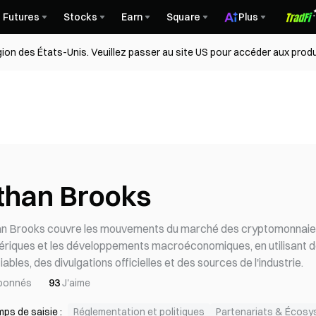
Futures
Stocks
Earn
Square
Plus
égion des États-Unis. Veuillez passer au site US pour accéder aux produ
than Brooks
n Brooks couvre les mouvements du marché des cryptomonnaies,
riques et les développements macroéconomiques, en utilisant 
fiables, des divulgations officielles et des sources de l'industrie.
bonnés
93
J'aime
ps de saisie :
Réglementation et politiques
Partenariats & Écos