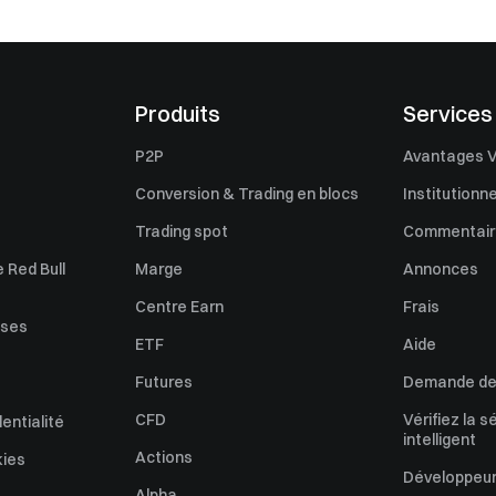
Produits
Services
P2P
Avantages V
Conversion & Trading en blocs
Institutionne
Trading spot
Commentaire
 Red Bull
Marge
Annonces
Centre Earn
Frais
uses
ETF
Aide
Futures
Demande de 
CFD
Vérifiez la s
dentialité
intelligent
Actions
kies
Développeur
Alpha