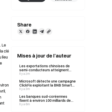
Share
 Le 
a clé 
Mises à jour de l’auteur
lieu 
e 
Les exportations chinoises de
semi-conducteurs atteignent
38,74 milliards de dollars en juillet,
Il y a 2m
en hausse de 99,5 % depuis le
Microsoft détecte une campagne
début de l’année
viron 
ClickFix exploitant la BNB Smart
Chain pour cibler des milliers
Il y a 3m
il, 
d’appareils chaque jour
Les banques sud-coréennes
 
fixent à environ 100 milliards de
nt 
wons par établissement le
Il y a 6m
plafond des prêts accordés au