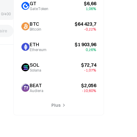
l’attention
GT
$6,66
GateToken
1,06%
0/400
BTC
$64 423,7
Bitcoin
-0,22%
ire
ETH
$1 903,96
Ethereum
0,26%
SOL
$72,74
Solana
-1,07%
BEAT
$2,056
Audiera
-10,60%
Plus