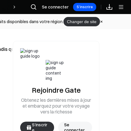
Récompenses
Se connecter
S’inscrire
its disponibles dans votre région.
Changer de site
ndis que le fondateur reste introuvable depuis 2022
Rejoindre Gate
Obtenez les dernières mises à jour
et embarquez pour votre voyage
vers la richesse
S’inscrir
Se
e
connecter