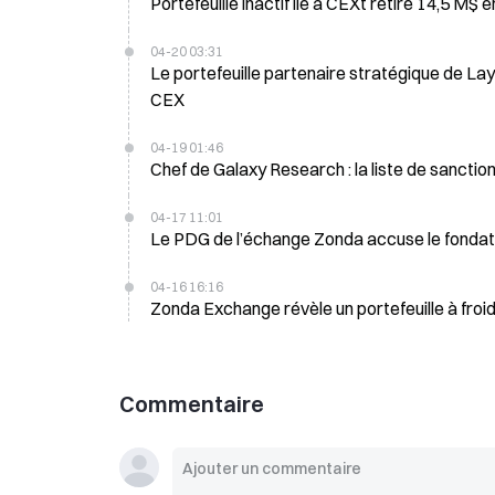
Portefeuille inactif lié à CEXt retire 14,5 M$ 
04-20 03:31
Le portefeuille partenaire stratégique de Lay
CEX
04-19 01:46
Chef de Galaxy Research : la liste de sanct
04-17 11:01
04-16 16:16
Zonda Exchange révèle un portefeuille à froid
Commentaire