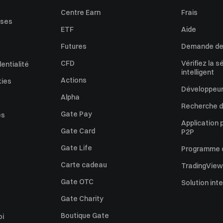
Centre Earn
Frais
uses
ETF
Aide
Futures
Demande de 
CFD
Vérifiez la s
dentialité
intelligent
Actions
kies
Développeur
Alpha
Recherche de
Gate Pay
es
Application 
Gate Card
P2P
Gate Life
Programme d'
Carte cadeau
TradingView
Gate OTC
Solution int
Gate Charity
Boutique Gate
oi