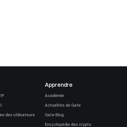
Apprendre
IP
Académie
l
Actualités de Gate
s des utilisateurs
Gate Blog
Encyclopédie des crypto