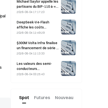
assortis d’un prix
Michael Saylor appelle les
d’exercice de 330 dollars
partisans du BIP-110 à «
avant l’échéance de
se retirer », alors que le
2026-08-04 17:17:23
ipal
vendredi
soutien des mineurs
stagne à 2,70 %
DeepSeek-V4-Flash
affiche les coûts
d’exploitation les plus bas
2026-08-04 12:49:29
parmi les principaux
modèles d’IA dans les
$300M Volta Infra finalise
derniers tests de
un financement de série A
référence
à une valorisation de 2,4
2026-08-04 12:13:33
milliards de dollars, mené
par a16z et Altimeter
Les valeurs des semi-
es
conducteurs
rebondissent après les
2026-08-04 03:25:43
ventes massives de juillet,
l’indice SOX ayant gagné
8,2 % la semaine dernière ;
les résultats d’AMD, de
Spot
Futures
Nouveau
Western Digital et de
SanDisk au centre de