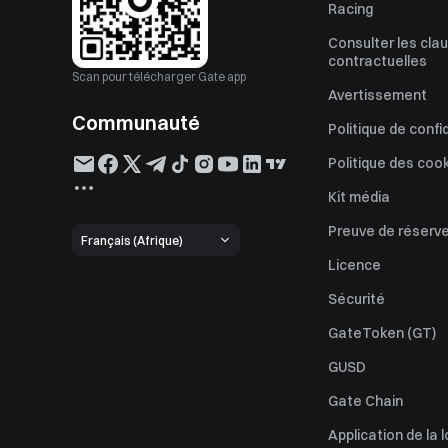
Racing
Consulter les cla
contractuelles
Scan pour télécharger Gate app
Avertissement
Communauté
Politique de confi
Politique des coo
Kit média
Preuve de réserv
Français (Afrique)
Licence
Sécurité
GateToken (GT)
GUSD
Gate Chain
Application de la l