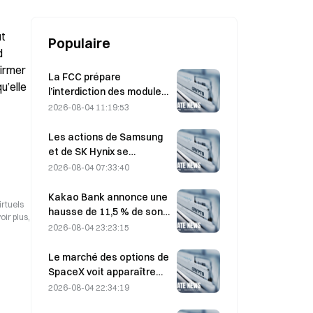
complexe résidentiel de luxe DH
Banb'ae.
t 
Populaire
 
irmer 
La FCC prépare
’elle 
l’interdiction des modules
optiques chinois pour
2026-08-04 11:19:53
centres de données ;
Xinyuan pourrait subir un
Les actions de Samsung
impact sur 27 % de sa part
et de SK Hynix se
de marché.
redressent après des
2026-08-04 07:33:40
pertes de 5 % grâce aux
achats des particuliers
Kakao Bank annonce une
irtuels
hausse de 11,5 % de son
ir plus,
bénéfice net au deuxième
2026-08-04 23:23:15
trimestre, le bénéfice net
du premier semestre
Le marché des options de
atteignant un niveau
SpaceX voit apparaître
record
$20M de mystérieuses
2026-08-04 22:34:19
positions sur des calls