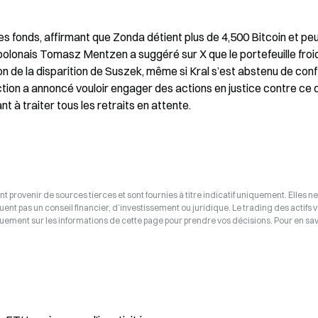
des fonds, affirmant que Zonda détient plus de 4,500 Bitcoin et peu
polonais Tomasz Mentzen a suggéré sur X que le portefeuille froid
 de la disparition de Suszek, même si Kral s’est abstenu de conf
tion a annoncé vouloir engager des actions en justice contre ce qu
nt à traiter tous les retraits en attente.
t provenir de sources tierces et sont fournies à titre indicatif uniquement. Elles ne
tuent pas un conseil financier, d’investissement ou juridique. Le trading des actifs v
uement sur les informations de cette page pour prendre vos décisions. Pour en savo