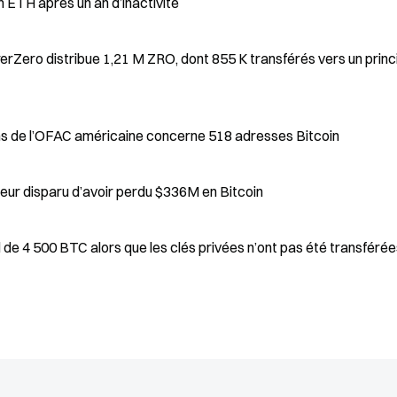
en ETH après un an d’inactivité
erZero distribue 1,21 M ZRO, dont 855 K transférés vers un princ
ions de l’OFAC américaine concerne 518 adresses Bitcoin
Le PDG de l’échange Zonda accuse le fondateur disparu d’avoir perdu $336M en Bitcoin
 de 4 500 BTC alors que les clés privées n’ont pas été transféré