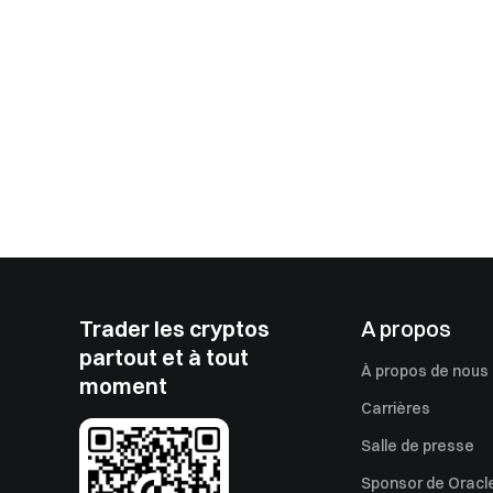
Trader les cryptos
A propos
partout et à tout
À propos de nous
moment
Carrières
Salle de presse
Sponsor de Oracle