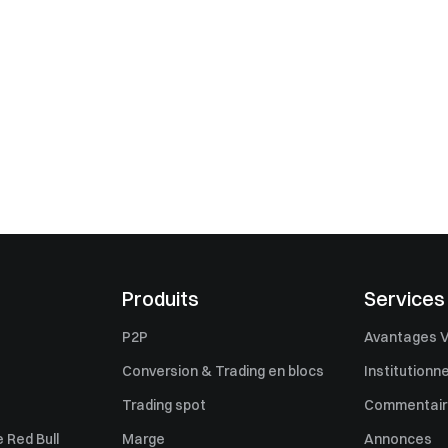
Produits
Services
P2P
Avantages V
Conversion & Trading en blocs
Institutionne
Trading spot
Commentaire
 Red Bull
Marge
Annonces