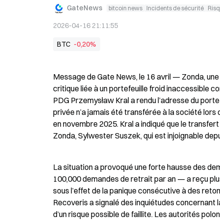
GateNews
bitcoin news
Incidents de sécurité
Risq
2026-04-16 21:11:55
BTC
-0,20%
Message de Gate News, le 16 avril — Zonda, une 
critique liée à un portefeuille froid inaccessible c
PDG Przemysław Kral a rendu l’adresse du portefeui
privée n’a jamais été transférée à la société lors 
en novembre 2025. Kral a indiqué que le transfert 
Zonda, Sylwester Suszek, qui est injoignable dep
La situation a provoqué une forte hausse des dem
100,000 demandes de retrait par an — a reçu plus
sous l’effet de la panique consécutive à des ret
Recoveris a signalé des inquiétudes concernant la 
d’un risque possible de faillite. Les autorités pol