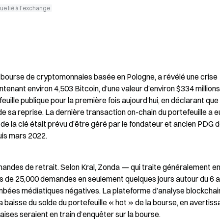
ue lié à l’exchange
bourse de cryptomonnaies basée en Pologne, a révélé une crise 
ontenant environ 4,503 Bitcoin, d’une valeur d’environ $334 millions.
lle publique pour la première fois aujourd’hui, en déclarant que l
de sa reprise. La dernière transaction on-chain du portefeuille a eu 
de la clé était prévu d’être géré par le fondateur et ancien PDG d
uis mars 2022.
andes de retrait. Selon Kral, Zonda — qui traite généralement en
 de 25,000 demandes en seulement quelques jours autour du 6 avr
ombées médiatiques négatives. La plateforme d’analyse blockchain
baisse du solde du portefeuille « hot » de la bourse, en avertissa
onaises seraient en train d’enquêter sur la bourse.