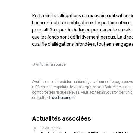
Kral a nié les allégations de mauvaise utilisation 
honorer toutes les obligations. Le parlementaire 
pourrait être perdu de façon permanente en raison
que les fonds sont définitivement perdus. La direc
qualifie d’allégations infondées, tout en s’engagea
Afficher la source
Avertissement : Les informations figurant sur cette page peuven
reflètent pas les points de vue ou opinions de Gate et ne consti
comporte des risques élevés. Veuillez ne pas vous fonder uniq
consultez l’
avertissement
.
Actualités associées
04-20 07:05