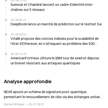
05-06 10:53
Sumsub et Chainlink lancent un cadre d’identité inter-
chaînes sur 5 réseaux
05-06 05:41
DeepBook lance un marché de prédiction sur le testnet Sui
05-06 00:22
Vitalik propose des nonces indexés pour la scalabilité de
l’état d’Ethereum, en s’attaquant au problème des 500
milliards de nullifiants
05-05 14:33
AmericanFortress clôture le $8M tour de seed et dépose
un brevet résistant aux attaques quantiques
Analyse approfondie
NEAR ajoute un schéma de signature post-quantique,
permettant le renouvellement de clés via des échanges unitaires
pour chaque compte
Market Whisper
05-07 06:07