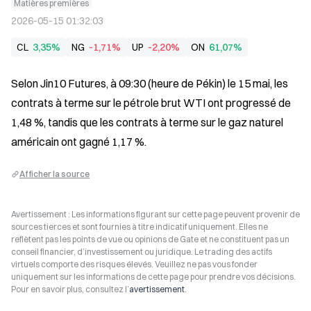
Matières premières
2026-05-15 01:32:03
CL
3,35%
NG
-1,71%
UP
-2,20%
ON
61,07%
Selon Jin10 Futures, à 09:30 (heure de Pékin) le 15 mai, les 
contrats à terme sur le pétrole brut WTI ont progressé de 
1,48 %, tandis que les contrats à terme sur le gaz naturel 
américain ont gagné 1,17 %.
Afficher la source
Avertissement : Les informations figurant sur cette page peuvent provenir de
sources tierces et sont fournies à titre indicatif uniquement. Elles ne
reflètent pas les points de vue ou opinions de Gate et ne constituent pas un
conseil financier, d’investissement ou juridique. Le trading des actifs
virtuels comporte des risques élevés. Veuillez ne pas vous fonder
uniquement sur les informations de cette page pour prendre vos décisions.
Pour en savoir plus, consultez l’
avertissement
.