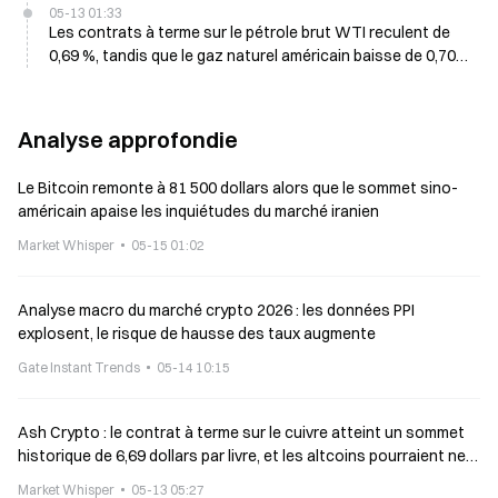
05-13 01:33
Les contrats à terme sur le pétrole brut WTI reculent de
0,69 %, tandis que le gaz naturel américain baisse de 0,70
% le 13 mai
Analyse approfondie
Le Bitcoin remonte à 81 500 dollars alors que le sommet sino-
américain apaise les inquiétudes du marché iranien
Market Whisper
05-15 01:02
Analyse macro du marché crypto 2026 : les données PPI
explosent, le risque de hausse des taux augmente
Gate Instant Trends
05-14 10:15
Ash Crypto : le contrat à terme sur le cuivre atteint un sommet
historique de 6,69 dollars par livre, et les altcoins pourraient ne
pas tarder à suivre la hausse
Market Whisper
05-13 05:27