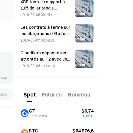
de sa conférence de
XRP teste le support à
travail du 4 août
1,05 dollar tandis
qu’Ethereum se maintient
2026-08-06 09:29:41
à 1 908 dollars dans un
contexte de faible volume
Les contrats à terme sur
les obligations d’État sud-
coréennes à 3 ans et à 10
2026-08-07 06:58:31
ans reculent le 7 août,
avant l’adjudication
Cloudflare dépasse les
prévue la semaine
attentes au T2 avec un
prochaine.
chiffre d’affaires de 696,1
2026-08-06 22:44:10
millions de dollars, en
hausse de 36 % sur un an ;
0/400
l’action bondit de 17 %
après la clôture
Spot
Futures
Nouveau
ire
GT
$6,74
GateToken
0,59%
BTC
$64 976,6