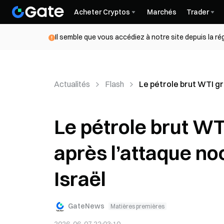
Acheter Cryptos
Marchés
Trader
Il semble que vous accédiez à notre site depuis la r
Actualités
Flash
Le pétrole brut WTI gr
Le pétrole brut WT
après l’attaque noc
Israël
GateNews
Matières premières