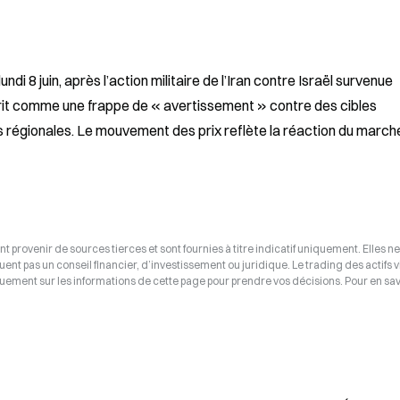
i 8 juin, après l’action militaire de l’Iran contre Israël survenue 
crit comme une frappe de « avertissement » contre des cibles 
 régionales. Le mouvement des prix reflète la réaction du marché
t provenir de sources tierces et sont fournies à titre indicatif uniquement. Elles ne
tuent pas un conseil financier, d’investissement ou juridique. Le trading des actifs v
uement sur les informations de cette page pour prendre vos décisions. Pour en savo