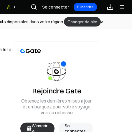
Se connecter
Récompenses
S’inscrire
its disponibles dans votre région.
Changer de site
e Israël
Rejoindre Gate
Obtenez les dernières mises à jour
et embarquez pour votre voyage
vers la richesse
S’inscrir
Se
e
connecter