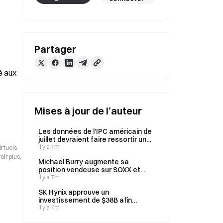
Partager
 aux 
Mises à jour de l’auteur
Les données de l’IPC américain de
juillet devraient faire ressortir une
inflation sous-jacente de 0,2 % sur
Il y a 7m
irtuels
un mois et de 2,5 % sur un an.
ir plus,
Michael Burry augmente sa
position vendeuse sur SOXX et
renforce ses positions sur cinq
Il y a 7m
actions le 9 août
SK Hynix approuve un
investissement de $38B afin
d’accroître ses capacités de
Il y a 7m
production de DRAM et de NAND,