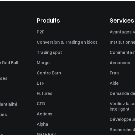
Produits
Services
P2P
Avantages V
Conversion & Trading en blocs
Institutionne
Trading spot
Commentaire
 Red Bull
Marge
Annonces
Centre Earn
Frais
uses
ETF
Aide
Futures
Demande de 
CFD
Vérifiez la s
dentialité
intelligent
Actions
kies
Développeur
Alpha
Recherche de
Gate Pay