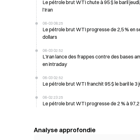
Le pétrole brut WTI chute à 95 $ le baril jeudi
l’Iran
06-03 08:25
Le pétrole brut WTI progresse de 2,5 % en sé
dollars
06-03 02:52
L’Iran lance des frappes contre des bases am
en intraday
06-03 02:52
Le pétrole brut WTI franchit 95 $ le baril le 3 
06-02 23:25
Le pétrole brut WTI progresse de 2 % à 97,2
Analyse approfondie