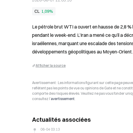
2026-06-07 22:03:10
CL
1,09%
Le pétrole brut WTI a ouvert en hausse de 2,8 % lund
pendant le week-end. L’Iran a mené ce qu’il a dé
israéliennes, marquant une escalade des tensions
développements géopolitiques au Moyen-Orient.
Afficher la source
Avertissement : Les informations figurant sur cette page peuven
reflètent pas les points de vue ou opinions de Gate et ne consti
comporte des risques élevés. Veuillez ne pas vous fonder uniq
consultez l’
avertissement
.
Actualités associées
06-04 03:13