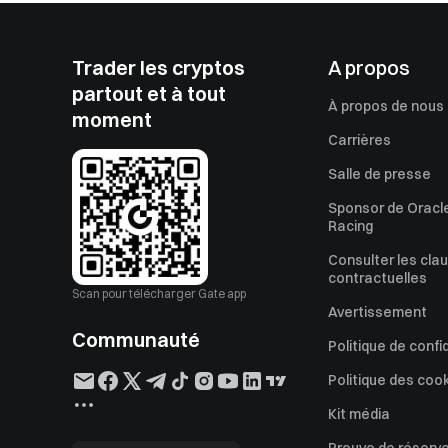
Trader les cryptos
A propos
partout et à tout
À propos de nous
moment
Carrières
Salle de presse
Sponsor de Oracle
Racing
Consulter les cla
contractuelles
Scan pour télécharger Gate app
Avertissement
Communauté
Politique de confi
Politique des coo
Kit média