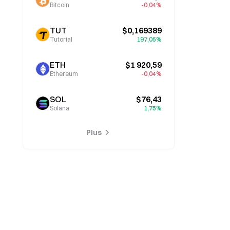
Bitcoin
-0,04%
TUT
$0,169389
Tutorial
197,05%
ETH
$1 920,59
Ethereum
-0,04%
SOL
$76,43
Solana
1,75%
Plus