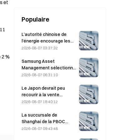
porté par la demande de NVIDIA
s et
Populaire
,11
L’autorité chinoise de
l’énergie encourage les
avancées dans les semi-
2026-08-07 03:37:32
conducteurs de
e 2 %
puissance et les
Samsung Asset
équipements UHV
Management sélectionne
3 partenaires de capital-
2026-08-07 06:31:10
risque pour gérer
l’allocation d’un fonds de
Le Japon devrait peu
90 milliards de KRW
recourir à la vente
d’obligations du Trésor
2026-08-07 18:40:12
américain à moyen terme
pour intervenir ; l’impact
La succursale de
sur les rendements à long
Shanghai de la PBOC
terme serait limité.
réaffirme la répression
2026-08-07 09:43:48
des cryptomonnaies lors