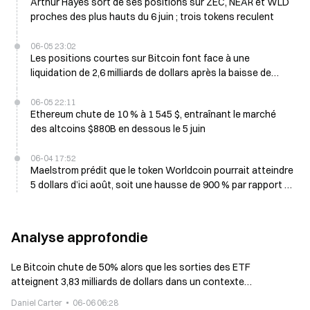
Arthur Hayes sort de ses positions sur ZEC, NEAR et WLD
proches des plus hauts du 6 juin ; trois tokens reculent
06-05 23:02
Les positions courtes sur Bitcoin font face à une
liquidation de 2,6 milliards de dollars après la baisse de
vendredi jusqu’à 61 100 $
06-05 22:11
Ethereum chute de 10 % à 1 545 $, entraînant le marché
des altcoins $880B en dessous le 5 juin
06-04 17:52
Maelstrom prédit que le token Worldcoin pourrait atteindre
5 dollars d’ici août, soit une hausse de 900 % par rapport à
son prix actuel de 0,50 dollar
Analyse approfondie
Le Bitcoin chute de 50% alors que les sorties des ETF
atteignent 3,83 milliards de dollars dans un contexte
d'introduction en bourse de SpaceX
Daniel Carter
06-06 06:28