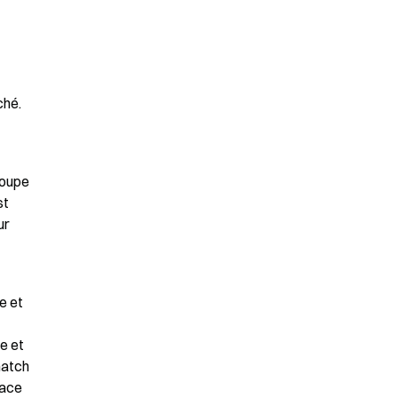
hé. 
oupe 
t 
r 
 et 
e et 
atch 
ace 