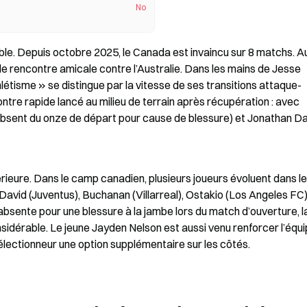
No
ble. Depuis octobre 2025, le Canada est invaincu sur 8 matchs. Au
ule rencontre amicale contre l’Australie. Dans les mains de Jesse 
tisme » se distingue par la vitesse de ses transitions attaque-
ntre rapide lancé au milieu de terrain après récupération : avec 
absent du onze de départ pour cause de blessure) et Jonathan Dav
rieure. Dans le camp canadien, plusieurs joueurs évoluent dans les
id (Juventus), Buchanan (Villarreal), Ostakio (Los Angeles FC), 
bsente pour une blessure à la jambe lors du match d’ouverture, la 
idérable. Le jeune Jayden Nelson est aussi venu renforcer l’équi
électionneur une option supplémentaire sur les côtés.