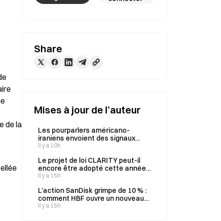
Share
e 
ire 
e 
Mises à jour de l’auteur
 de la 
Les pourparlers américano-
iraniens envoient des signaux
d’apaisement : le pétrole recule,
Il y a 10h
l’or progresse, le Bitcoin peut-il
Le projet de loi CLARITY peut-il
rebondir ?
ellée 
encore être adopté cette année ?
Les signaux du marché derrière la
Il y a 15h
probabilité de 15 % affichée par le
L’action SanDisk grimpe de 10 % :
marché prédictif de Gate
comment HBF ouvre un nouveau
cycle pour le stockage de l’IA, et
Il y a 15h
les résultats financiers peuvent-