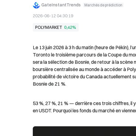
GateInstantTrends
Marchés de prédiction
2026-06-12 04:30:19
POLYMARKET
0,42%
Le 13 juin 2026 à 3 h du matin (heure de Pékin), l
Toronto le troisième parcours de la Coupe du mond
sera la sélection de Bosnie, de retour à la scèn
boursière centralisée au monde à accéder à Poly
probabilité de victoire du Canada actuellement sur 
Bosnie de 21 %.
53 %, 27 %, 21 % — derrière ces trois chiffres, il y
en USDT. Pourquoi les fonds du marché en viennen