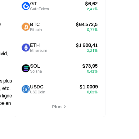
GT
$6,62
GateToken
2,47%
 
BTC
$64 572,5
Bitcoin
0,77%
ETH
$1 908,41
Ethereum
2,21%
id, 
SOL
$73,95
Solana
0,42%
 plus 
USDC
$1,0009
etc. 
USDCoin
0,02%
ligne 
pe en 
Plus