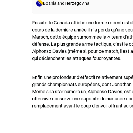
Bosnia and Herzegovina
Ensuite, le Canada affiche une forme récente sta
cours de la dernière année, il n’a perdu qu’une se
Marsch, cette équipe surnommée la « team d’athlé
défense. La plus grande arme tactique, c’est le co
Alphonso Davies (même si, pour ce match, il est 
qui déclenchent les attaques foudroyantes.
Enfin, une profondeur d’effectif relativement supé
grands championnats européens, dont Jonathan Dav
Même si la star numéro un, Alphonso Davies, est a
offensive conserve une capacité de nuisance cons
remplacement avant le coup d’envoi, offrant au s