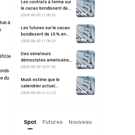
Les contrats à terme sur
le cacao bondissent de
près de 8 % en séance
2026-08-03 17:05:32
intraday, lors de la
ue à 
dernière journée de
Les futures sur le cacao
 
vendredi, surprenant les
bondissent de 10 % en
participants au marché
raison de préoccupations
2026-08-03 17:05:23
concernant l’offre et se
rapprochent de 6 000
Des sénateurs
ficie 
dollars la tonne
démocrates américains
exhortent la CFTC à
2026-08-03 16:07:35
onds 
encadrer les produits de
e du 
paris liés aux feux de
Musk estime que le
forêt, alors que la saison
calendrier actuel
des incendies pourrait
constitue une opportunité
2026-08-03 14:12:13
battre des records
d’achat pour SpaceX le 3
août
Spot
Futures
Nouveau