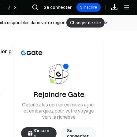
Récompenses
Se connecter
S’inscrire
its disponibles dans votre région.
Changer de site
ion parient davantage sur le Canada que sur la Bosnie ?
n
Rejoindre Gate
Obtenez les dernières mises à jour
et embarquez pour votre voyage
vers la richesse
S’inscrir
Se
e
connecter