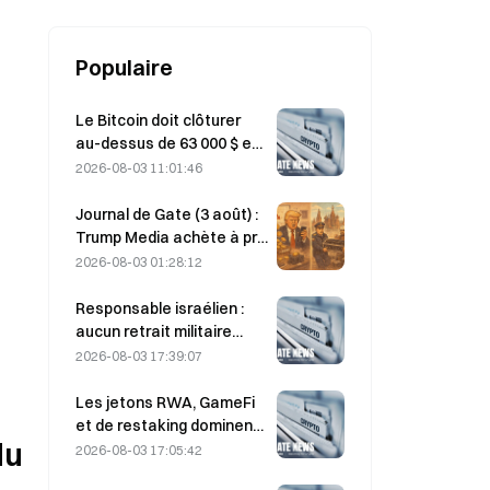
ils confirmer la thèse de
croissance ?
Populaire
Le Bitcoin doit clôturer
au-dessus de 63 000 $ en
août pour confirmer le
2026-08-03 11:01:46
creux du bear market,
selon une étude : cela
Journal de Gate (3 août) :
pourrait être multiplié par
Trump Media achète à prix
10.
fort et vend à prix bas,
2026-08-03 01:28:12
puis transfère à nouveau
2 628 bitcoins ;
Responsable israélien :
l’interdiction de
aucun retrait militaire
l’exploitation minière de
avant que le Hamas ne
2026-08-03 17:39:07
cryptomonnaies à
désarme
Moscou entre en vigueur
Les jetons RWA, GameFi
à partir d’août
et de restaking dominent
u 
les performances du
2026-08-03 17:05:42
marché en juillet.