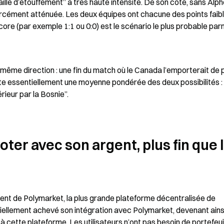
ille d’étouffement” à très haute intensité. De son côté, sans Alph
rcément atténuée. Les deux équipes ont chacune des points faible
core (par exemple 1:1 ou 0:0) est le scénario le plus probable parmi
même direction : une fin du match où le Canada l’emporterait de p
flète essentiellement une moyenne pondérée des deux possibilités : 
rieur par la Bosnie”.
oter avec son argent, plus fin que l
nt de Polymarket, la plus grande plateforme décentralisée de 
iellement achevé son intégration avec Polymarket, devenant ainsi 
cette plateforme. Les utilisateurs n’ont pas besoin de portefeuil