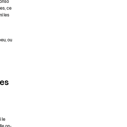
onso 
s, ce 
 les 
eu, ou 
es 
le 
le on-