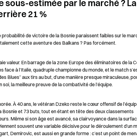
le sous-estimée par le marché ? La 
errière 21 %
obabilité de victoire de la Bosnie paraissent faibles sur le marc
totalement cette aventure des Balkans ? Pas forcément.
aie valeur. En barrage de la zone Europe des éliminatoires de la C
s face à l’Italie, quadruple championne du monde, et le match s’es
e des Blues” aux tirs au but, d’une manière presque miraculeuse, pou
en soi, la meilleure preuve de la combativité de l’équipe.
rée. À 40 ans, le vétéran Dzeko reste le cœur offensif de l’équipe
a Bosnie et 73 buts, tout en étant en tête des deux classements 
uteurs. Même si son âge est avancé, sa clairvoyance dans la surfac
ennent souvent une variable décisive pour le déroulement d’un m
art, Demirovic, est aussi en grande forme : c’est un point de men