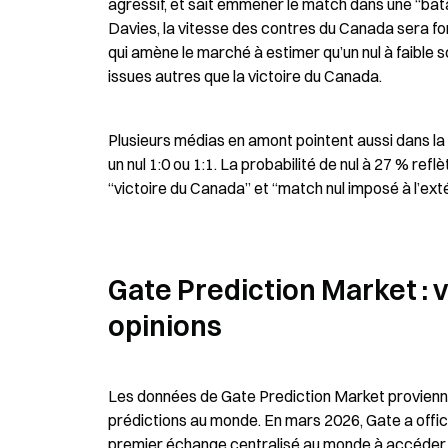
agressif, et sait emmener le match dans une “bata
Davies, la vitesse des contres du Canada sera fo
qui amène le marché à estimer qu’un nul à faible s
issues autres que la victoire du Canada.
Plusieurs médias en amont pointent aussi dans la 
un nul 1:0 ou 1:1. La probabilité de nul à 27 % re
“victoire du Canada” et “match nul imposé à l’exté
Gate Prediction Market : v
opinions
Les données de Gate Prediction Market provienne
prédictions au monde. En mars 2026, Gate a offic
premier échange centralisé au monde à accéder à 