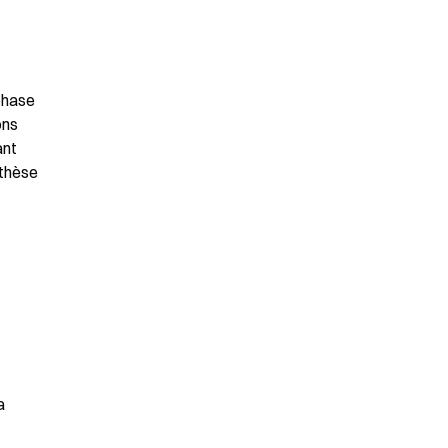
phase 
ns 
nt 
thèse 
 