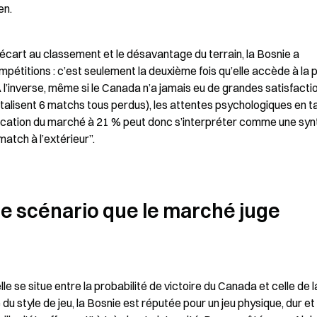
en.
cart au classement et le désavantage du terrain, la Bosnie a 
étitions : c’est seulement la deuxième fois qu’elle accède à la 
 l’inverse, même si le Canada n’a jamais eu de grandes satisfactio
talisent 6 matchs tous perdus), les attentes psychologiques en ta
fication du marché à 21 % peut donc s’interpréter comme une syn
atch à l’extérieur”.
 le scénario que le marché juge 
lle se situe entre la probabilité de victoire du Canada et celle de la
 du style de jeu, la Bosnie est réputée pour un jeu physique, dur et 