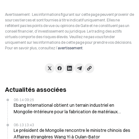
Avertissement : Les informations figurant sur cette page peuvent provenir de
sources tierces et sont fournies à titre indicatif uniquement. Elles ne
reflètent pas les points de vue ou opinions de Gate et ne constituent pas un
conseil financier, d’investissement ou juridique. Le trading des actifs
virtuels comporte des risques élevés. Veuillez ne pas vous fonder
uniquement sur les informations de cette page pour prendre vos décisions.
Pour en savoir plus, consultez l’
avertissement
.
Actualités associées
06-14 09:25
Ebang International obtient un terrain industriel en
Mongolie-Intérieure pour la fabrication de matériaux
avancés aujourd’hui
06-13 13:43
Le président de Mongolie rencontre le ministre chinois des
Affaires étrangères Wang Yi à Oulan-Bator