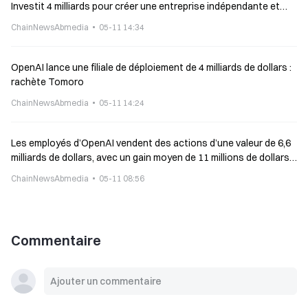
Investit 4 milliards pour créer une entreprise indépendante et
envoie un FDE dans les entreprises pour une intégration
ChainNewsAbmedia
05-11 14:34
approfondie des flux de travail d’IA
OpenAI lance une filiale de déploiement de 4 milliards de dollars :
rachète Tomoro
ChainNewsAbmedia
05-11 14:24
Les employés d’OpenAI vendent des actions d’une valeur de 6,6
milliards de dollars, avec un gain moyen de 11 millions de dollars
par personne
ChainNewsAbmedia
05-11 08:56
Commentaire