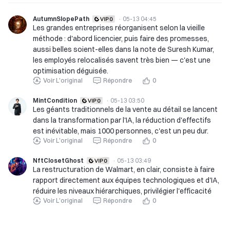
AutumnSlopePath
·
05-13 04:45
Les grandes entreprises réorganisent selon la vieille
méthode : d'abord licencier, puis faire des promesses,
aussi belles soient-elles dans la note de Suresh Kumar,
les employés relocalisés savent très bien — c'est une
optimisation déguisée.
Voir L'original
Répondre
0
MintCondition
·
05-13 03:50
Les géants traditionnels de la vente au détail se lancent
dans la transformation par l'IA, la réduction d'effectifs
est inévitable, mais 1000 personnes, c'est un peu dur.
Voir L'original
Répondre
0
NftClosetGhost
·
05-13 03:49
La restructuration de Walmart, en clair, consiste à faire
rapport directement aux équipes technologiques et d'IA,
réduire les niveaux hiérarchiques, privilégier l'efficacité
Voir L'original
Répondre
0