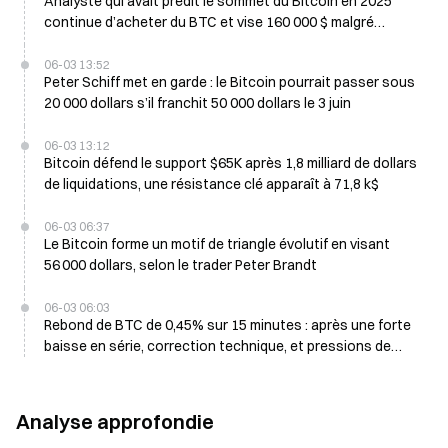
Analyste qui avait prédit le sommet du Bitcoin en 2025
continue d’acheter du BTC et vise 160 000 $ malgré
l’anticipation de prix plus bas à court terme
06-03 13:52
Peter Schiff met en garde : le Bitcoin pourrait passer sous
20 000 dollars s’il franchit 50 000 dollars le 3 juin
06-03 13:12
Bitcoin défend le support $65K après 1,8 milliard de dollars
de liquidations, une résistance clé apparaît à 71,8 k$
06-03 06:37
Le Bitcoin forme un motif de triangle évolutif en visant
56 000 dollars, selon le trader Peter Brandt
06-03 06:03
Rebond de BTC de 0,45% sur 15 minutes : après une forte
baisse en série, correction technique, et pressions de
ventes institutionnelles qui coïncident avec des sorties de
fonds liées aux ETF
Analyse approfondie