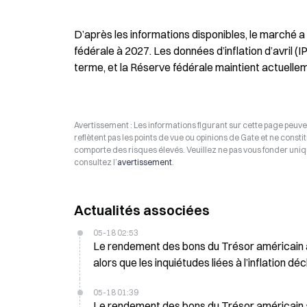
D’après les informations disponibles, le marché a
fédérale à 2027. Les données d’inflation d’avril (I
terme, et la Réserve fédérale maintient actuelle
Avertissement : Les informations figurant sur cette page peuven
reflètent pas les points de vue ou opinions de Gate et ne consti
comporte des risques élevés. Veuillez ne pas vous fonder uniq
consultez l’
avertissement
.
Actualités associées
05-18 02:53
Le rendement des bons du Trésor américain à 
alors que les inquiétudes liées à l’inflation 
05-18 01:39
Le rendement des bons du Trésor américain à 