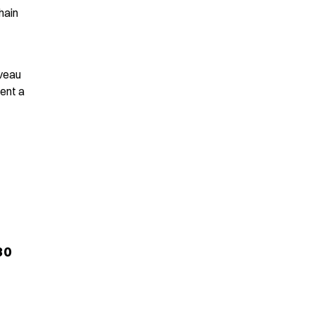
ain 
veau 
ent a 
0 