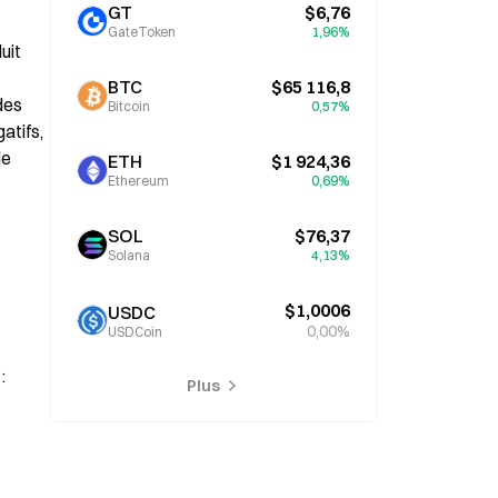
GT
$6,76
GateToken
1,96%
it 
BTC
$65 116,8
es 
Bitcoin
0,57%
tifs, 
e 
ETH
$1 924,36
Ethereum
0,69%
SOL
$76,37
Solana
4,13%
$1,0006
USDC
0,00%
USDCoin
:
Plus