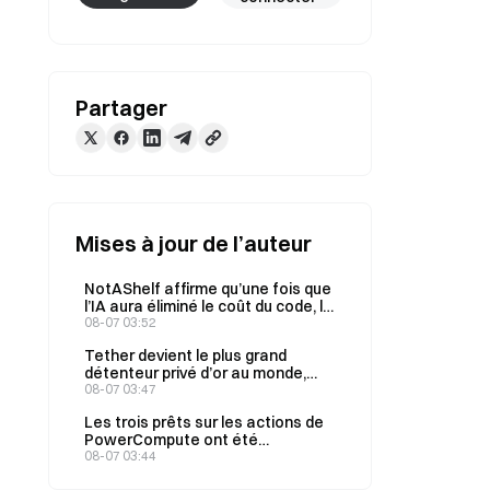
Partager
Mises à jour de l’auteur
NotAShelf affirme qu’une fois que
l’IA aura éliminé le coût du code, la
seule ressource rare sera le «
08-07 03:52
goût »
Tether devient le plus grand
détenteur privé d’or au monde,
son stock total atteignant 146
08-07 03:47
tonnes au deuxième trimestre
Les trois prêts sur les actions de
PowerCompute ont été
regroupés en un prêt in fine à 2 %,
08-07 03:44
garanti par 307 BTC