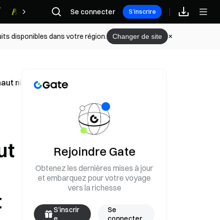
Se connecter
Récompenses
S’inscrire
its disponibles dans votre région.
Changer de site
t niveau depuis près de trois ans ; Banque Paribas : au-delà
ut
Rejoindre Gate
Obtenez les dernières mises à jour
et embarquez pour votre voyage
vers la richesse
t
S’inscrir
Se
e
connecter