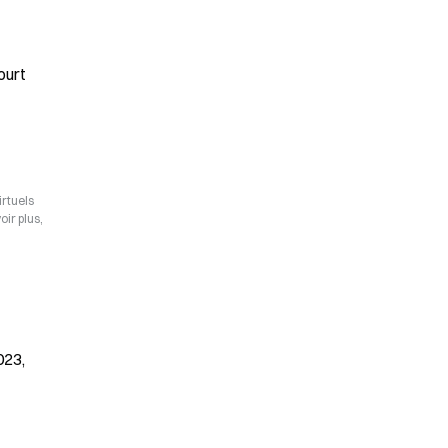
urt 
irtuels
ir plus,
023,