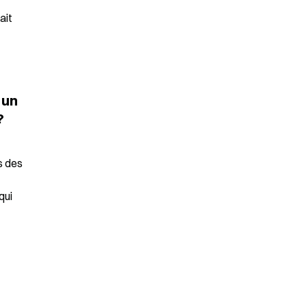
it 
un 
?
 des 
ui 