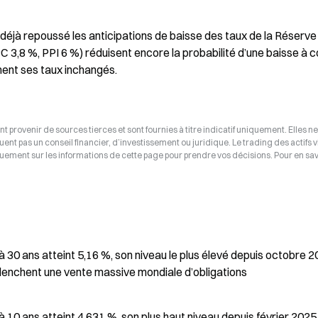
 déjà repoussé les anticipations de baisse des taux de la Réserve 
PC 3,8 %, PPI 6 %) réduisent encore la probabilité d’une baisse à co
ment ses taux inchangés.
t provenir de sources tierces et sont fournies à titre indicatif uniquement. Elles ne
tuent pas un conseil financier, d’investissement ou juridique. Le trading des actifs v
uement sur les informations de cette page pour prendre vos décisions. Pour en savo
30 ans atteint 5,16 %, son niveau le plus élevé depuis octobre 2
déclenchent une vente massive mondiale d’obligations
10 ans atteint 4,631 %, son plus haut niveau depuis février 2025