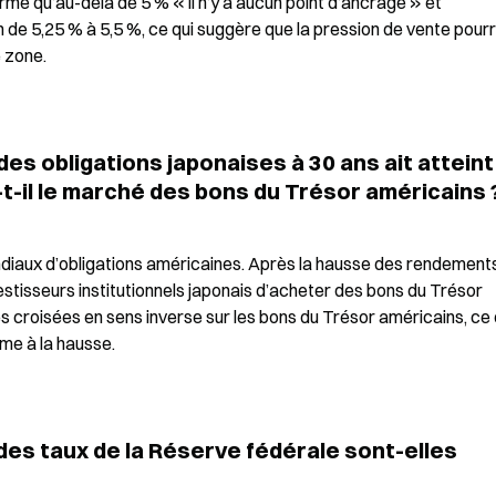
me qu’au-delà de 5 % « il n’y a aucun point d’ancrage » et 
de 5,25 % à 5,5 %, ce qui suggère que la pression de vente pourra
e zone.
s obligations japonaises à 30 ans ait atteint 
-il le marché des bons du Trésor américains 
diaux d’obligations américaines. Après la hausse des rendements
nvestisseurs institutionnels japonais d’acheter des bons du Trésor 
 croisées en sens inverse sur les bons du Trésor américains, ce q
me à la hausse.
des taux de la Réserve fédérale sont-elles 