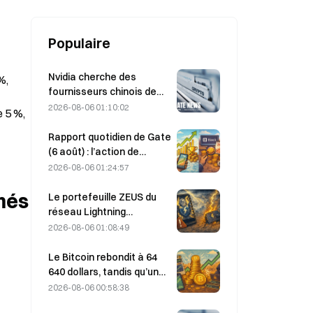
Populaire
Nvidia cherche des
, 
fournisseurs chinois de
stations de base IA pour
2026-08-06 01:10:02
 5 %, 
le déploiement du réseau
6G
Rapport quotidien de Gate
(6 août) : l’action de
préférence STRC de
2026-08-06 01:24:57
Strategy rebondit
fortement ; Block relève
més
Le portefeuille ZEUS du
ses prévisions de
réseau Lightning
résultats pour l’ensemble
temporairement mis hors
2026-08-06 01:08:49
de l’année 2026
ligne après une attaque ;
l’équipe affirme que les
Le Bitcoin rebondit à 64
fonds des utilisateurs
640 dollars, tandis qu’une
n’ont pas été perdus
vulnérabilité de Coldcard
2026-08-06 00:58:38
propulse le nombre de