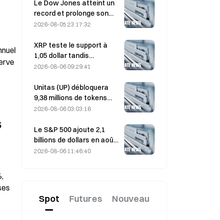
portefeuilles actifs à son
Le Dow Jones atteint un
plus haut niveau en trois
record et prolonge son
mois
rallye de cinq jours durant
2026-08-05 23:17:32
la nuit ; les
investissements dans l’IA
XRP teste le support à
nuel 
stimulent les gains
1,05 dollar tandis
erve 
qu’Ethereum se maintient
2026-08-06 09:29:41
à 1 908 dollars dans un
contexte de faible volume
Unitas (UP) débloquera
9,38 millions de tokens
d’une valeur de 3,18
2026-08-06 03:03:16
millions de dollars le 13
 
août
Le S&P 500 ajoute 2,1
billions de dollars en août,
en hausse de 3,12 %,
2026-08-06 11:46:40
tandis que le bitcoin ne
gagne que 2 %.
, 
es 
Spot
Futures
Nouveau