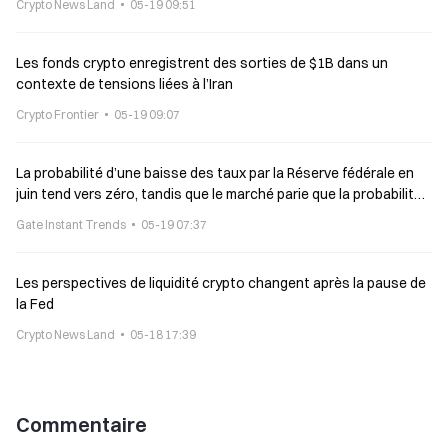
Crypto News Land
05-19 09:51
Les fonds crypto enregistrent des sorties de $1B dans un
contexte de tensions liées à l’Iran
Crypto Frontier
05-19 09:07
La probabilité d’une baisse des taux par la Réserve fédérale en
juin tend vers zéro, tandis que le marché parie que la probabilité
d’aucune baisse des taux d’ici la fin de l’année atteint 66,9 %.
Gate Instant Trends
05-19 07:37
Les perspectives de liquidité crypto changent après la pause de
la Fed
Crypto News Land
05-18 17:39
Commentaire