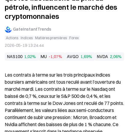
pétrole, influencent le marché des
cryptomonnaies
GateInstantTrends
Actions
Indices
Matières premières
Forex
2026-05-19 13:24:44
NAS100
1,02%
MU
-1,07%
AVGO
1,69%
NVDA
2,06%
Les contrats à terme sur les trois principaux indices 
boursiers américains ont tous reculé avant l’ouverture du 
marché mardi. Les contrats à terme sur le Nasdaq ont 
baissé de 0,7 %, ceux sur le S&P 500 de 0,4 %, et les 
contrats à terme sur le Dow Jones ont reculé de 77 points. 
Parallèlement, les valeurs liées aux semi-conducteurs 
continuent de subir une pression : Micron, Broadcom et 
Nvidia affichent des baisses de plus de 1 % chacune. Ce 
mouvement s’inscrit dans la tendance observée 