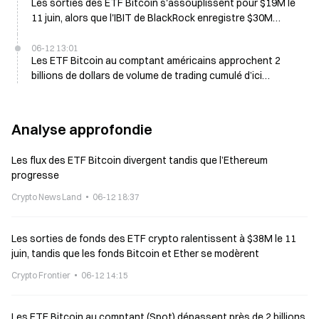
Les sorties des ETF Bitcoin s'assouplissent pour $19M le
11 juin, alors que l'IBIT de BlackRock enregistre $30M
d'entrées
06-12 13:01
Les ETF Bitcoin au comptant américains approchent 2
billions de dollars de volume de trading cumulé d’ici
vendredi
Analyse approfondie
Les flux des ETF Bitcoin divergent tandis que l’Ethereum
progresse
Crypto News Land
06-12 18:37
Les sorties de fonds des ETF crypto ralentissent à $38M le 11
juin, tandis que les fonds Bitcoin et Ether se modèrent
Crypto Frontier
06-12 14:15
Les ETF Bitcoin au comptant (Spot) dépassent près de 2 billions