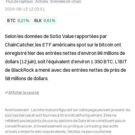
Flux de capitaux
Actions
Données on-chain
2026-06-13 12:03:51
BTC
0,27%
BLK
0,61%
Selon les données de SoSo Value rapportées par 
ChainCatcher, les ETF américains spot sur le bitcoin ont 
enregistré hier des entrées nettes d’environ 86 millions de 
dollars (12 juin), soit l’équivalent d’environ 1 350 BTC. L’IBIT 
de BlackRock a mené avec des entrées nettes de près de 
58 millions de dollars.
Afficher la source
Avertissement : Les informations figurant sur cette page peuvent provenir de
sources tierces et sont fournies à titre indicatif uniquement. Elles ne
reflètent pas les points de vue ou opinions de Gate et ne constituent pas un
conseil financier, d’investissement ou juridique. Le trading des actifs
virtuels comporte des risques élevés. Veuillez ne pas vous fonder