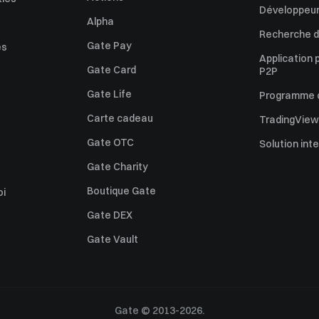
Développeur
Alpha
Recherche de
Gate Pay
es
Application 
Gate Card
P2P
Gate Life
Programme d'
Carte cadeau
TradingView
Gate OTC
Solution int
Gate Charity
Boutique Gate
oi
Gate DEX
Gate Vault
Gate © 2013-2026.