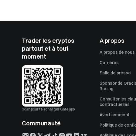
Trader les cryptos
A propos
partout et à tout
À propos de nous
moment
Carrières
Salle de presse
Sponsor de Oracle
Racing
Consulter les cla
contractuelles
Scan pour télécharger Gate app
Avertissement
Communauté
Politique de confi
Politique des coo