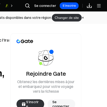
Se connecter
Récompenses
S’inscrire
its disponibles dans votre région.
Changer de site
 l’Iran, selon le chef du Pentagone
n,
Rejoindre Gate
Obtenez les dernières mises à jour
et embarquez pour votre voyage
vers la richesse
S’inscrir
Se
e
connecter