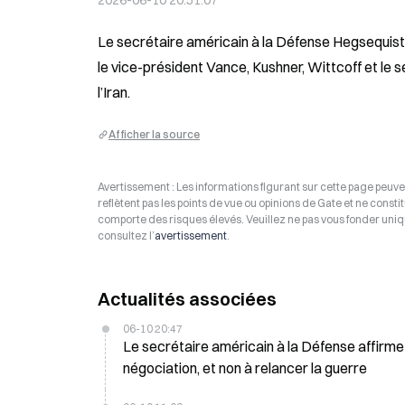
2026-06-10 20:51:07
Le secrétaire américain à la Défense Hegsequist 
le vice-président Vance, Kushner, Wittcoff et le s
l’Iran.
Afficher la source
Avertissement : Les informations figurant sur cette page peuven
reflètent pas les points de vue ou opinions de Gate et ne consti
comporte des risques élevés. Veuillez ne pas vous fonder uniq
consultez l’
avertissement
.
Actualités associées
06-10 20:47
Le secrétaire américain à la Défense affirme q
négociation, et non à relancer la guerre