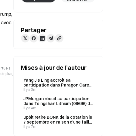
rump, 
 avec 
Partager
Mises à jour de l’auteur
irtuels
ir plus,
Yang Jie Ling accroît sa
participation dans Paragon Care
Holdings (00595) de 1 million
Il y a 3m
d’actions à 1,05 HK$ le 31 juillet
JPMorgan réduit sa participation
dans Tsingshan Lithium (09696) de
207 354 actions, au prix de 35,24
Il y a 4m
HKD l’action, le 4 août.
Upbit retire BONK de la cotation le
7 septembre en raison d’une faille
de sécurité non résolue ; son
Il y a 7m
cours chute de 30,5 %