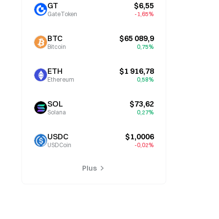
GT
$6,55
GateToken
-1,65%
BTC
$65 089,9
Bitcoin
0,75%
ETH
$1 916,78
Ethereum
0,58%
SOL
$73,62
Solana
0,27%
USDC
$1,0006
USDCoin
-0,02%
Plus