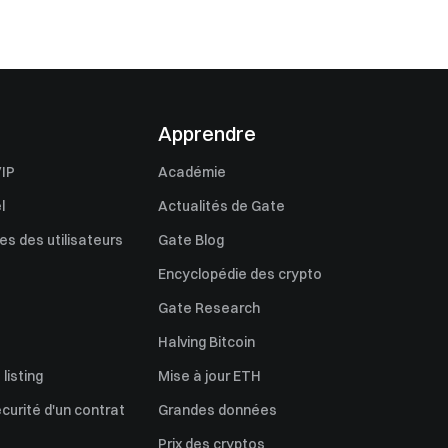
Apprendre
IP
Académie
l
Actualités de Gate
s des utilisateurs
Gate Blog
Encyclopédie des crypto
Gate Research
Halving Bitcoin
listing
Mise à jour ETH
écurité d'un contrat
Grandes données
Prix des cryptos