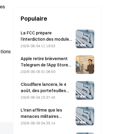
les
Populaire
La FCC prépare
l’interdiction des modules
optiques chinois pour
2026-08-04 11:19:53
ctions
centres de données ;
Xinyuan pourrait subir un
Apple retire brièvement
impact sur 27 % de sa part
Telegram de l’App Store
de marché.
en raison de contenus
2026-08-05 01:06:50
pédopornographiques
(CSAM) ; Durov dément et
Cloudflare lancera, le 4
évoque une « attaque de
août, des portefeuilles
sécurité »
pour agents IA afin de
2026-08-04 15:37:45
permettre des paiements
API autonomes.
L’Iran affirme que les
menaces militaires
américaines retardent
2026-08-05 04:35:14
l’accord avec Oman sur le