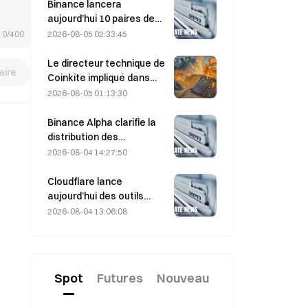
détroit d’Ormuz, prévu le 5
Binance lancera
août.
aujourd’hui 10 paires de
trading bStocks à 20 h 00
2026-08-05 02:33:45
0/400
(UTC+8), sans frais maker.
Le directeur technique de
ire
Coinkite impliqué dans
l’incident lié à une
2026-08-05 01:13:30
vulnérabilité de Coldcard,
déclenchant quatre
Binance Alpha clarifie la
vagues d’attaques qui ont
distribution des
causé 114 millions de
récompenses de
2026-08-04 14:27:50
dollars de pertes
MarsCoin : elles sont
envoyées
Cloudflare lance
automatiquement aux
aujourd’hui des outils
détenteurs de
d’identité et de
2026-08-04 13:06:08
portefeuilles, tandis que
portefeuille pour les
les utilisateurs des CEX
agents IA
reçoivent des SPCXB sur
la base d’une moyenne
Spot
Futures
Nouveau
mensuelle minimale de 10
000.