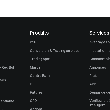
Produits
Services
P2P
Avantages V
Conversion & Trading en blocs
Institutionne
Trading spot
Commentaire
 Red Bull
Marge
Annonces
Centre Earn
Frais
uses
ETF
Aide
Futures
Demande de 
CFD
Vérifiez la s
dentialité
intelligent
Actions
kies