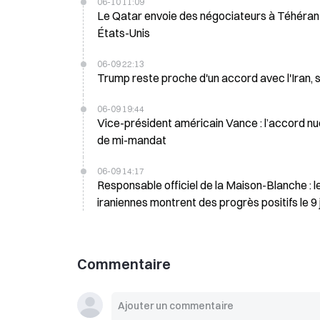
06-10 11:09
Le Qatar envoie des négociateurs à Téhéran m
États-Unis
06-09 22:13
Trump reste proche d'un accord avec l'Iran,
06-09 19:44
Vice-président américain Vance : l’accord nucl
de mi-mandat
06-09 14:17
Responsable officiel de la Maison-Blanche : 
iraniennes montrent des progrès positifs le 9 
Commentaire