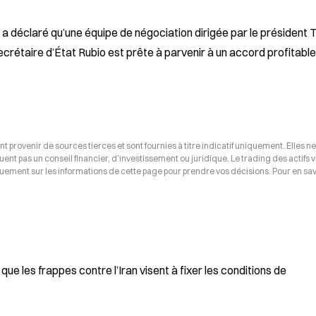
a déclaré qu’une équipe de négociation dirigée par le président T
ecrétaire d’État Rubio est prête à parvenir à un accord profitable
t provenir de sources tierces et sont fournies à titre indicatif uniquement. Elles ne
tuent pas un conseil financier, d’investissement ou juridique. Le trading des actifs v
uement sur les informations de cette page pour prendre vos décisions. Pour en savo
ue les frappes contre l’Iran visent à fixer les conditions de