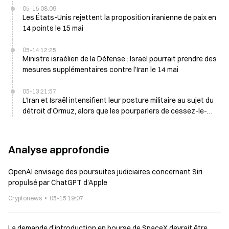
05-15 08:09
Les États-Unis rejettent la proposition iranienne de paix en
14 points le 15 mai
05-14 12:25
Ministre israélien de la Défense : Israël pourrait prendre des
mesures supplémentaires contre l’Iran le 14 mai
05-13 21:57
L’Iran et Israël intensifient leur posture militaire au sujet du
détroit d’Ormuz, alors que les pourparlers de cessez-le-
feu progressent
Analyse approfondie
OpenAI envisage des poursuites judiciaires concernant Siri
propulsé par ChatGPT d’Apple
Cryptonews
05-15 19:07
La demande d’introduction en bourse de SpaceX devrait être