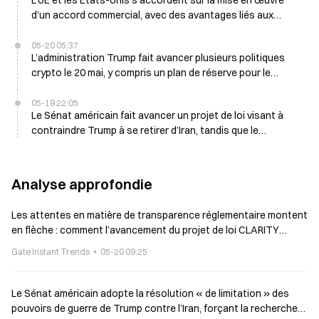
L’UE et les États-Unis s’accordent sur la mise en œuvre
d’un accord commercial, avec des avantages liés aux
droits de douane qui prendront fin le 31 décembre 2029
05-20 05:37
L’administration Trump fait avancer plusieurs politiques
crypto le 20 mai, y compris un plan de réserve pour le
Bitcoin
05-19 22:05
Le Sénat américain fait avancer un projet de loi visant à
contraindre Trump à se retirer d’Iran, tandis que le
sénateur républicain Cassidy vote avec les démocrates
Analyse approfondie
Les attentes en matière de transparence réglementaire montent
en flèche : comment l’avancement du projet de loi CLARITY
reconfigure la classification des actifs crypto et le paysage du
Gate Instant Trends
05-20 09:25
marché
Le Sénat américain adopte la résolution « de limitation » des
pouvoirs de guerre de Trump contre l’Iran, forçant la recherche