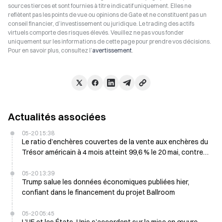
sources tierces et sont fournies à titre indicatif uniquement. Elles ne
reflètent pas les points de vue ou opinions de Gate et ne constituent pas un
conseil financier, d’investissement ou juridique. Le trading des actifs
virtuels comporte des risques élevés. Veuillez ne pas vous fonder
uniquement sur les informations de cette page pour prendre vos décisions.
Pour en savoir plus, consultez l’
avertissement
.
Actualités associées
05-20 15:38
Le ratio d’enchères couvertes de la vente aux enchères du
Trésor américain à 4 mois atteint 99,6 % le 20 mai, contre
69,81 %
05-20 13:39
Trump salue les données économiques publiées hier,
confiant dans le financement du projet Ballroom
05-20 05:45