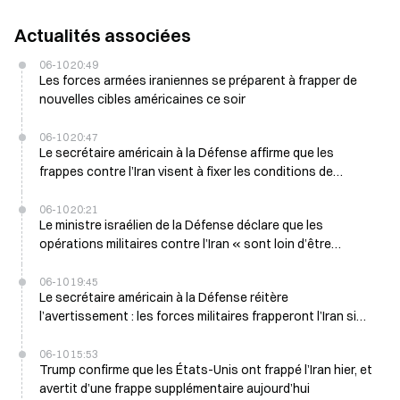
Actualités associées
06-10 20:49
Les forces armées iraniennes se préparent à frapper de
nouvelles cibles américaines ce soir
06-10 20:47
Le secrétaire américain à la Défense affirme que les
frappes contre l’Iran visent à fixer les conditions de
négociation, et non à relancer la guerre
06-10 20:21
Le ministre israélien de la Défense déclare que les
opérations militaires contre l’Iran « sont loin d’être
terminées » le 10 juin
06-10 19:45
Le secrétaire américain à la Défense réitère
l’avertissement : les forces militaires frapperont l’Iran si
aucun accord n’est conclu
06-10 15:53
Trump confirme que les États-Unis ont frappé l’Iran hier, et
avertit d’une frappe supplémentaire aujourd’hui