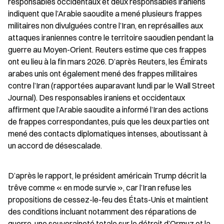
responsables occidentaux et deux responsables iraniens 
indiquent que l’Arabie saoudite a mené plusieurs frappes 
militaires non divulguées contre l’Iran, en représailles aux 
attaques iraniennes contre le territoire saoudien pendant la 
guerre au Moyen-Orient. Reuters estime que ces frappes 
ont eu lieu à la fin mars 2026. D’après Reuters, les Émirats 
arabes unis ont également mené des frappes militaires 
contre l’Iran (rapportées auparavant lundi par le Wall Street 
Journal). Des responsables iraniens et occidentaux 
affirment que l’Arabie saoudite a informé l’Iran des actions 
de frappes correspondantes, puis que les deux parties ont 
mené des contacts diplomatiques intenses, aboutissant à 
un accord de désescalade.
D’après le rapport, le président américain Trump décrit la 
trêve comme « en mode survie », car l’Iran refuse les 
propositions de cessez-le-feu des États-Unis et maintient 
des conditions incluant notamment des réparations de 
guerre, une souveraineté totale sur le détroit d’Ormuz et la 