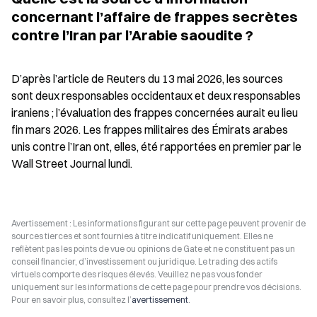
concernant l’affaire de frappes secrètes 
contre l’Iran par l’Arabie saoudite ?
D’après l’article de Reuters du 13 mai 2026, les sources 
sont deux responsables occidentaux et deux responsables 
iraniens ; l’évaluation des frappes concernées aurait eu lieu 
fin mars 2026. Les frappes militaires des Émirats arabes 
unis contre l’Iran ont, elles, été rapportées en premier par le 
Wall Street Journal lundi.
Avertissement : Les informations figurant sur cette page peuvent provenir de
sources tierces et sont fournies à titre indicatif uniquement. Elles ne
reflètent pas les points de vue ou opinions de Gate et ne constituent pas un
conseil financier, d’investissement ou juridique. Le trading des actifs
virtuels comporte des risques élevés. Veuillez ne pas vous fonder
uniquement sur les informations de cette page pour prendre vos décisions.
Pour en savoir plus, consultez l’
avertissement
.