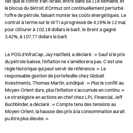
fait que le conflit Iran-Israël, entré dans sa 11e semaine, et 
le blocus du détroit d’Ormuz ont continuellement perturbé 
l’offre de pétrole, faisant monter les coûts énergétiques. Le 
contrat à terme sur le WTI a progressé de 4,19% le 12 mai, 
pour clôturer à 102,18 dollars le baril ; le Brent a gagné 
3,42%, à 107,77 dollars le baril.
Le PDG d’InfraCap, Jay Hatfield, a déclaré : « Sauf si le prix 
du pétrole baisse, l’inflation ne s’améliorera pas. C’est une 
règle historique qui peut servir de référence. » Le 
responsable gestion de portefeuille chez Globalt 
Investments, Thomas Martin, a indiqué : « Plus le conflit au 
Moyen-Orient dure, plus l’inflation s’accumule en continu. » 
Le stratégiste en actions en chef chez LPL Financial, Jeff 
Buchbinder, a déclaré : « Compte tenu des tensions au 
Moyen-Orient, la hausse des prix à la consommation aurait 
pu être plus élevée. »