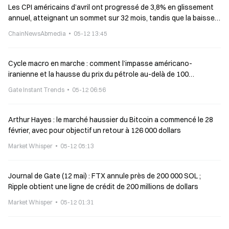
Les CPI américains d’avril ont progressé de 3,8% en glissement
annuel, atteignant un sommet sur 32 mois, tandis que la baisse
des taux de la Fed est encore une fois repoussée
ChainNewsAbmedia
05-12 13:45
Cycle macro en marche : comment l’impasse américano-
iranienne et la hausse du prix du pétrole au-delà de 100
influencent-elles la valorisation du Bitcoin ?
Gate Instant Trends
05-12 06:56
Arthur Hayes : le marché haussier du Bitcoin a commencé le 28
février, avec pour objectif un retour à 126 000 dollars
Market Whisper
05-12 05:13
Journal de Gate (12 mai) : FTX annule près de 200 000 SOL ;
Ripple obtient une ligne de crédit de 200 millions de dollars
Market Whisper
05-12 01:31