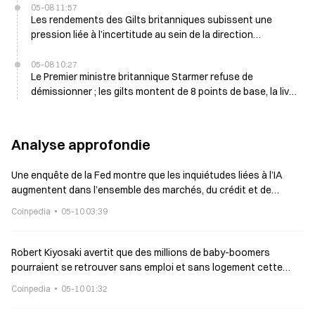
05-08 11:57
Les rendements des Gilts britanniques subissent une
pression liée à l’incertitude au sein de la direction
travailliste après les pertes aux élections locales du 8 mai
05-08 10:27
Le Premier ministre britannique Starmer refuse de
démissionner ; les gilts montent de 8 points de base, la livre
sterling progresse de 0,5 % le 8 mai
Analyse approfondie
Une enquête de la Fed montre que les inquiétudes liées à l’IA
augmentent dans l’ensemble des marchés, du crédit et de
l’emploi
Coinpedia
05-10 03:39
Robert Kiyosaki avertit que des millions de baby-boomers
pourraient se retrouver sans emploi et sans logement cette
année
Coinpedia
05-10 01:32