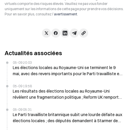
virtuels comporte des risques élevés. Veuillez ne pas vous fonder
uniquement sur les informations de cette page pour prendre vos décisions.
Pour en savoir plus, consultez l’
avertissement
.
Actualités associées
05-09 20:03
Les élections locales au Royaume-Uni se terminent le 9
mai, avec des revers importants pour le Parti travailliste et
les Conservateurs
05-09 19:58
Les résultats des élections locales au Royaume-Uni
révèlent une fragmentation politique ; Reform UK remporte
1 453 sièges le 9 mai
05-09 05:31
Le Parti travailliste britannique subit une lourde défaite aux
élections locales ; des députés demandent à Starmer de
se retirer