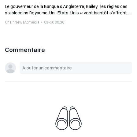
Le gouverneur de la Banque d’Angleterre, Bailey : les règles des
stablecoins Royaume-Uni–États-Unis « vont bientôt s’affronter
», avertit que toute vague de retraits forcera les intervenants à
ChainNewsAbmedia
05-10 00:30
venir au Royaume-Uni
Commentaire