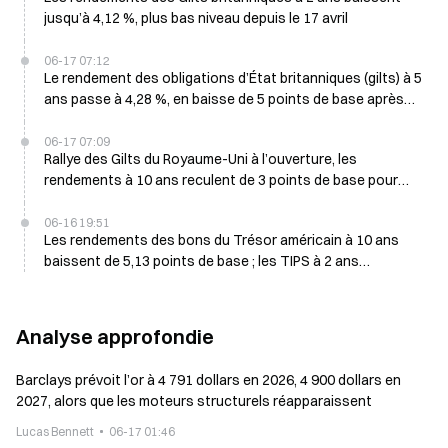
jusqu’à 4,12 %, plus bas niveau depuis le 17 avril
06-17 07:12
Le rendement des obligations d’État britanniques (gilts) à 5
ans passe à 4,28 %, en baisse de 5 points de base après
les données sur l’inflation
06-17 07:09
Rallye des Gilts du Royaume-Uni à l’ouverture, les
rendements à 10 ans reculent de 3 points de base pour
s’établir à 4,76 %
06-16 19:51
Les rendements des bons du Trésor américain à 10 ans
baissent de 5,13 points de base ; les TIPS à 2 ans
augmentent de 6,63 points de base le 16 juin
Analyse approfondie
Barclays prévoit l’or à 4 791 dollars en 2026, 4 900 dollars en
2027, alors que les moteurs structurels réapparaissent
Lucas Bennett
06-17 01:46