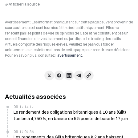
Afficher la source
Avertissement : Les informations figurant sur cette page peuvent provenir de
sources tierces et sont fournies à titre indicatif uniquement. Elles ne
reflètent pas les points de vue ou opinions de Gate et ne constituent pas un
conseil financier, d’investissement ou juridique. Le trading des actifs
virtuels comporte des risques élevés. Veuillez ne pas vous fonder
uniquement sur les informations de cette page pour prendre vos décisions.
Pour en savoir plus, consultez l’
avertissement
.
Actualités associées
06-17 14:17
Le rendement des obligations britanniques à 10 ans (Gilt)
tombe à 4,750 %, en baisse de 5,5 points de base le 17 juin
06-17 07:35
Les rendements des Gilts britanniques à 2 ans baissent