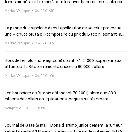
fonds monétaire tokenisé pour les investisseurs en stablecoins
; le projet suisse de réserve en Bitcoin échoue
Market Whisper
05-09 01:39
La panne du graphique dans l’application de Revolut provoque
une « chute brutale » temporaire du prix du Bitcoin, semant la
confusion chez les utilisateurs
Market Whisper
05-09 01:09
Hors de l’emploi (non-agricole) d’avril : +115 000, supérieur aux
attentes ; le Bitcoin remonte encore à 80 000 dollars
Market Whisper
05-09 01:05
Les haussiers de Bitcoin défendent 79 200 $ alors que 28,3
millions de dollars en liquidations longues se résorbent,
réinitialisant le risque
Coinpedia
05-08 19:20
Journal de Gate (8 mai) : Donald Trump junior dément la rumeur
selon laquelle WLFI serait sur le point de se désintégrer ; BitMine