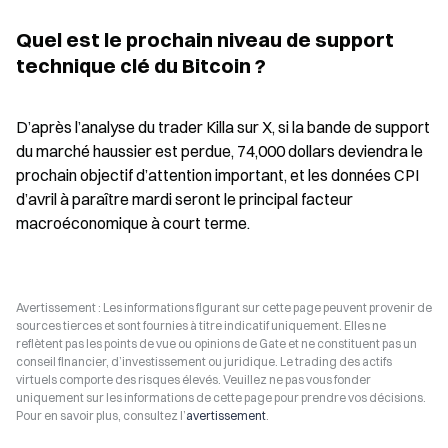
Quel est le prochain niveau de support 
technique clé du Bitcoin ?
D’après l’analyse du trader Killa sur X, si la bande de support 
du marché haussier est perdue, 74,000 dollars deviendra le 
prochain objectif d’attention important, et les données CPI 
d’avril à paraître mardi seront le principal facteur 
macroéconomique à court terme.
Avertissement : Les informations figurant sur cette page peuvent provenir de
sources tierces et sont fournies à titre indicatif uniquement. Elles ne
reflètent pas les points de vue ou opinions de Gate et ne constituent pas un
conseil financier, d’investissement ou juridique. Le trading des actifs
virtuels comporte des risques élevés. Veuillez ne pas vous fonder
uniquement sur les informations de cette page pour prendre vos décisions.
Pour en savoir plus, consultez l’
avertissement
.