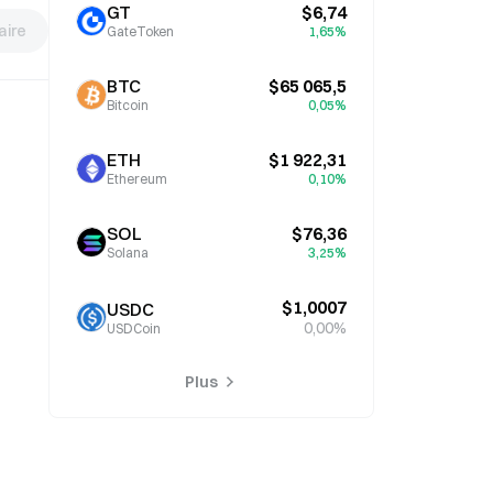
GT
$6,74
ire
GateToken
1,65%
BTC
$65 065,5
Bitcoin
0,05%
ETH
$1 922,31
Ethereum
0,10%
SOL
$76,36
Solana
3,25%
$1,0007
USDC
0,00%
USDCoin
Plus