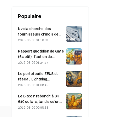
terme tombent à 3,6 %, selon une
enquête de la Fed
Populaire
Nvidia cherche des
fournisseurs chinois de
stations de base IA pour
2026-08-06 01:10:02
le déploiement du réseau
6G
Rapport quotidien de Gate
(6 août) : l’action de
préférence STRC de
2026-08-06 01:24:57
Strategy rebondit
fortement ; Block relève
Le portefeuille ZEUS du
ses prévisions de
réseau Lightning
résultats pour l’ensemble
temporairement mis hors
2026-08-06 01:08:49
de l’année 2026
ligne après une attaque ;
l’équipe affirme que les
Le Bitcoin rebondit à 64
fonds des utilisateurs
640 dollars, tandis qu’une
n’ont pas été perdus
vulnérabilité de Coldcard
2026-08-06 00:58:38
propulse le nombre de