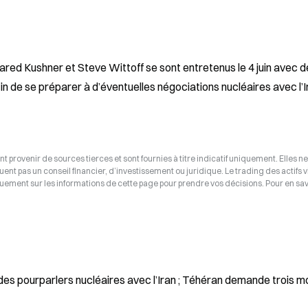
Jared Kushner et Steve Wittoff se sont entretenus le 4 juin avec d
in de se préparer à d’éventuelles négociations nucléaires avec l’I
t provenir de sources tierces et sont fournies à titre indicatif uniquement. Elles ne
tuent pas un conseil financier, d’investissement ou juridique. Le trading des actifs v
uement sur les informations de cette page pour prendre vos décisions. Pour en savo
des pourparlers nucléaires avec l’Iran ; Téhéran demande trois mo