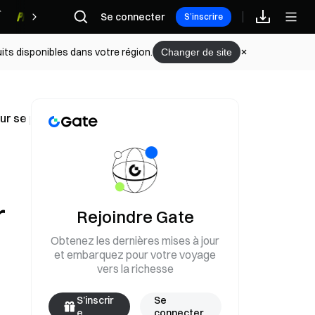
Se connecter
Récompenses
S’inscrire
its disponibles dans votre région.
Changer de site
r se préparer à d’éventuelles discussions nucléaires avec 
r
Rejoindre Gate
Obtenez les dernières mises à jour
et embarquez pour votre voyage
vers la richesse
S’inscrir
Se
e
connecter