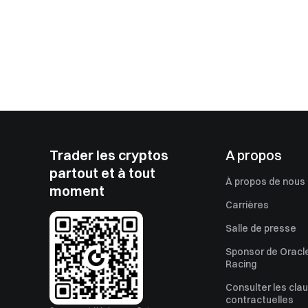
Trader les cryptos
A propos
partout et à tout
À propos de nous
moment
Carrières
Salle de presse
Sponsor de Oracle
Racing
Consulter les cla
contractuelles