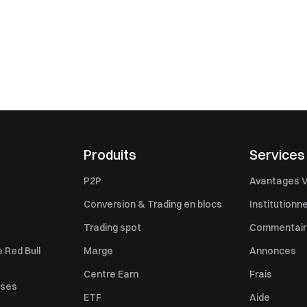
Produits
Services
P2P
Avantages V
Conversion & Trading en blocs
Institutionne
Trading spot
Commentaire
 Red Bull
Marge
Annonces
Centre Earn
Frais
uses
ETF
Aide