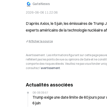
GateNews
2026-06-06 11:22:06
D’après Axios, le 5 juin, les émissaires de Trump 
experts américains de la technologie nucléaire af
Afficher la source
Avertissement : Les informations figurant sur cette page peuven
reflètent pas les points de vue ou opinions de Gate et ne consti
comporte des risques élevés. Veuillez ne pas vous fonder uniq
consultez l’
avertissement
.
Actualités associées
06-06 09:57
Trump exige une date limite de 60 jours pour 
6 juin