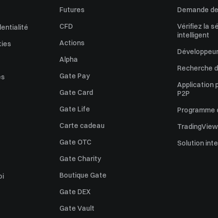
Futures
Demande de 
CFD
Vérifiez la s
dentialité
intelligent
Actions
kies
Développeur
Alpha
Recherche de
Gate Pay
es
Application 
Gate Card
P2P
Gate Life
Programme d'
Carte cadeau
TradingView
Gate OTC
Solution int
Gate Charity
Boutique Gate
oi
Gate DEX
Gate Vault