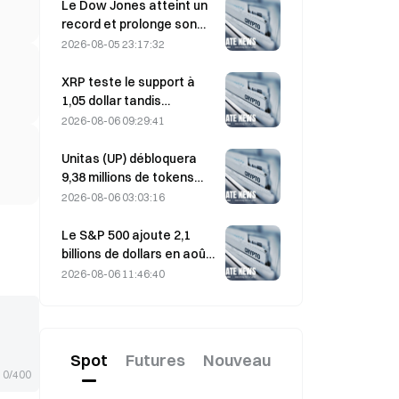
portefeuilles actifs à son
Le Dow Jones atteint un
plus haut niveau en trois
record et prolonge son
mois
rallye de cinq jours durant
2026-08-05 23:17:32
la nuit ; les
investissements dans l’IA
XRP teste le support à
stimulent les gains
1,05 dollar tandis
qu’Ethereum se maintient
2026-08-06 09:29:41
à 1 908 dollars dans un
contexte de faible volume
Unitas (UP) débloquera
9,38 millions de tokens
d’une valeur de 3,18
2026-08-06 03:03:16
millions de dollars le 13
août
Le S&P 500 ajoute 2,1
billions de dollars en août,
en hausse de 3,12 %,
2026-08-06 11:46:40
tandis que le bitcoin ne
gagne que 2 %.
Spot
Futures
Nouveau
0/400