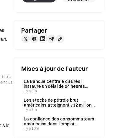
Partager
es 
ran.
Mises à jour de l’auteur
irtuels
La Banque centrale du Brésil
ir plus,
instaure un délai de 24 heures
pour les transferts de crypto
Il y a 2m
supérieurs à 10 000 dollars
Les stocks de pétrole brut
américains atteignent 712 millions
de barils, leur plus bas niveau
Il y a 3m
depuis mars 1984
La confiance des consommateurs
américains dans l’emploi
is le
augmente en juillet ; les
Il y a 10m
anticipations d’inflation à court