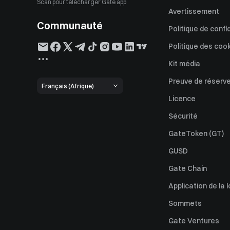
Scan pour télécharger Gate app
Avertissement
Communauté
Politique de confi
Politique des coo
Kit média
Preuve de réserv
Français (Afrique)
Licence
Sécurité
GateToken (GT)
GUSD
Gate Chain
Application de la l
Sommets
Gate Ventures