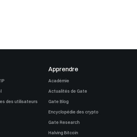
Apprendre
IP
Académie
l
Actualités de Gate
s des utilisateurs
Gate Blog
Encyclopédie des crypto
Gate Research
Halving Bitcoin