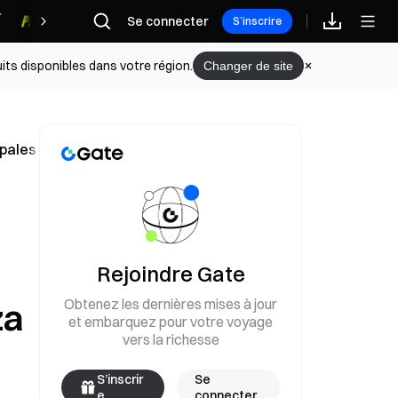
Se connecter
Récompenses
S’inscrire
its disponibles dans votre région.
Changer de site
palestiniennes vers la reconstruction à Gaza
Rejoindre Gate
Obtenez les dernières mises à jour
za
et embarquez pour votre voyage
vers la richesse
S’inscrir
Se
e
connecter