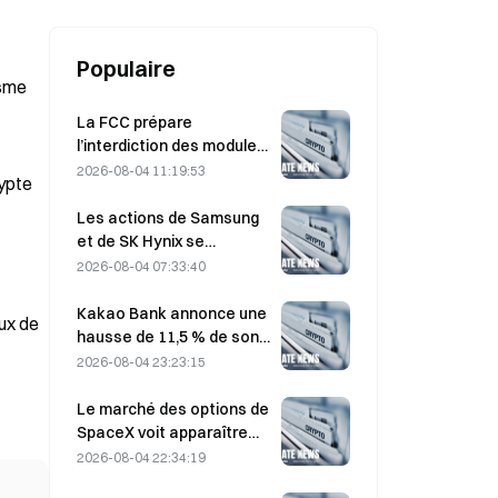
Populaire
La FCC prépare
l’interdiction des modules
optiques chinois pour
2026-08-04 11:19:53
gypte
centres de données ;
Xinyuan pourrait subir un
Les actions de Samsung
impact sur 27 % de sa part
et de SK Hynix se
de marché.
redressent après des
2026-08-04 07:33:40
pertes de 5 % grâce aux
achats des particuliers
Kakao Bank annonce une
ux de
hausse de 11,5 % de son
bénéfice net au deuxième
2026-08-04 23:23:15
trimestre, le bénéfice net
du premier semestre
Le marché des options de
atteignant un niveau
SpaceX voit apparaître
record
$20M de mystérieuses
2026-08-04 22:34:19
positions sur des calls