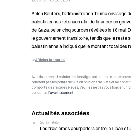
2026-05-15 16:32:51
Selon Reuters, l’administration Trump envisage de
palestiniennes retenues afin de financer un gouve
de Gaza, selon cinq sources révélées le 16 mai. Da
le gouvernement transitoire, tandis que le reste se
palestinienne a indiqué que le montant total des re
Afficher la source
Avertissement : Les informations figurant sur cette page peuven
reflètent pas les points de vue ou opinions de Gate et ne consti
comporte des risques élevés. Veuillez ne pas vous fonder uniq
consultez l’
avertissement
.
Actualités associées
05-15 16:02
Les troisièmes pourparlers entre le Liban et 