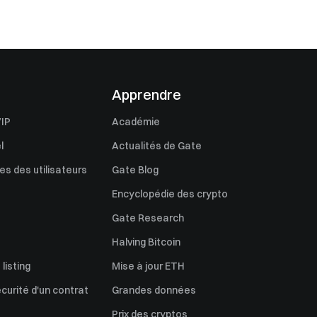
Apprendre
IP
Académie
l
Actualités de Gate
s des utilisateurs
Gate Blog
Encyclopédie des crypto
Gate Research
Halving Bitcoin
listing
Mise à jour ETH
écurité d'un contrat
Grandes données
Prix des cryptos