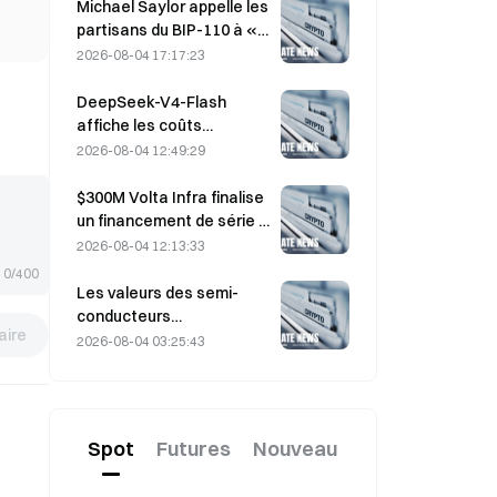
assortis d’un prix
Michael Saylor appelle les
d’exercice de 330 dollars
partisans du BIP-110 à «
avant l’échéance de
se retirer », alors que le
2026-08-04 17:17:23
vendredi
soutien des mineurs
stagne à 2,70 %
DeepSeek-V4-Flash
affiche les coûts
d’exploitation les plus bas
2026-08-04 12:49:29
parmi les principaux
modèles d’IA dans les
$300M Volta Infra finalise
derniers tests de
un financement de série A
référence
à une valorisation de 2,4
2026-08-04 12:13:33
milliards de dollars, mené
0/400
par a16z et Altimeter
Les valeurs des semi-
conducteurs
ire
rebondissent après les
2026-08-04 03:25:43
ventes massives de juillet,
l’indice SOX ayant gagné
8,2 % la semaine dernière ;
les résultats d’AMD, de
Spot
Futures
Nouveau
Western Digital et de
SanDisk au centre de