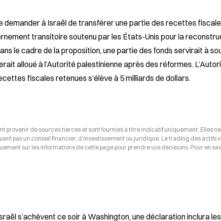
 demander à Israël de transférer une partie des recettes fiscale
rnement transitoire soutenu par les États-Unis pour la reconstruc
ns le cadre de la proposition, une partie des fonds servirait à sou
rait alloué à l’Autorité palestinienne après des réformes. L’Autori
cettes fiscales retenues s’élève à 5 milliards de dollars.
t provenir de sources tierces et sont fournies à titre indicatif uniquement. Elles ne
tuent pas un conseil financier, d’investissement ou juridique. Le trading des actifs v
uement sur les informations de cette page pour prendre vos décisions. Pour en savo
Israël s’achèvent ce soir à Washington, une déclaration inclura les