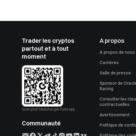
Trader les cryptos
A propos
partout et à tout
À propos de nous
moment
Carrières
Salle de presse
Sponsor de Oracle
Racing
Consulter les cla
contractuelles
Scan pour télécharger Gate app
Avertissement
Communauté
Politique de confi
Politique des coo