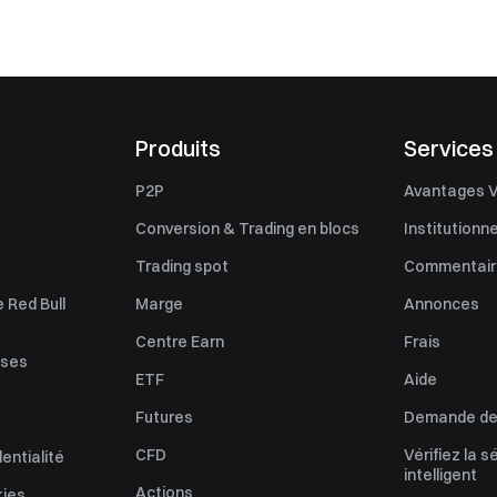
Produits
Services
P2P
Avantages V
Conversion & Trading en blocs
Institutionne
Trading spot
Commentaire
 Red Bull
Marge
Annonces
Centre Earn
Frais
uses
ETF
Aide
Futures
Demande de 
CFD
Vérifiez la s
dentialité
intelligent
Actions
kies