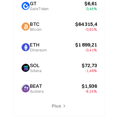
l’attention
GT
$6,61
GateToken
0,45%
BTC
$64 315,4
Bitcoin
-0,61%
ETH
$1 899,21
Ethereum
-0,41%
SOL
$72,73
Solana
-1,46%
BEAT
$1,936
Audiera
-8,24%
Plus