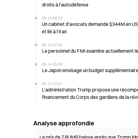
droits à l’autodéfense
05-15 05:20
Un cabinet d’avocats demande $344M en USDT gelés à partir de Tether pour régler un jugement lié au terrorisme
et lié à l’Iran
05-14 15:04
Le personnel du FMI examine actuellement le
05-14 03:00
Le Japon envisage un budget supplémentaire 
05-11 23:27
L’administration Trump propose une récompens
financement du Corps des gardiens de la révol
Analyse approfondie
Le prix de TRUMP baisse après que Trump Mob