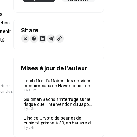
s 
tion 
Share
tenir 
té 
Mises à jour de l’auteur
Le chiffre d’affaires des services
commerciaux de Naver bondit de
irtuels
31,3 % au T2 ; N-Delivery
Il y a 1m
ir plus,
progresse de 76 %, tandis que
Goldman Sachs s’interroge sur le
Coupang enregistre une $556M
risque que l’intervention du Japon
perte d’exploitation
pour soutenir le yen représente
Il y a 3m
pour le statut du dollar en tant que
L’indice Crypto de peur et de
monnaie de réserve
cupidité grimpe à 30, en hausse de
4 points en 24 heures
Il y a 4m