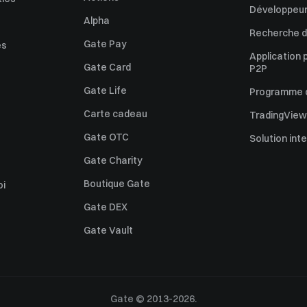
Développeur
Alpha
Recherche de
Gate Pay
es
Application 
Gate Card
P2P
Gate Life
Programme d'
Carte cadeau
TradingView
Gate OTC
Solution int
Gate Charity
Boutique Gate
oi
Gate DEX
Gate Vault
Gate © 2013-2026.