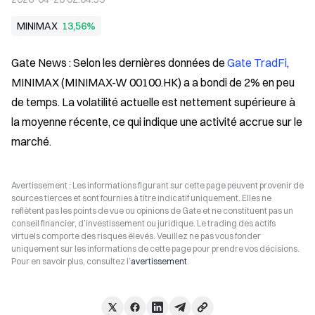
MINIMAX
13,56%
Gate News : Selon les dernières données de 
Gate TradFi
, 
MINIMAX (MINIMAX-W 00100.HK) a a bondi de 2% en peu 
de temps. La volatilité actuelle est nettement supérieure à 
la moyenne récente, ce qui indique une activité accrue sur le 
marché.
Avertissement : Les informations figurant sur cette page peuvent provenir de
sources tierces et sont fournies à titre indicatif uniquement. Elles ne
reflètent pas les points de vue ou opinions de Gate et ne constituent pas un
conseil financier, d’investissement ou juridique. Le trading des actifs
virtuels comporte des risques élevés. Veuillez ne pas vous fonder
uniquement sur les informations de cette page pour prendre vos décisions.
Pour en savoir plus, consultez l’
avertissement
.