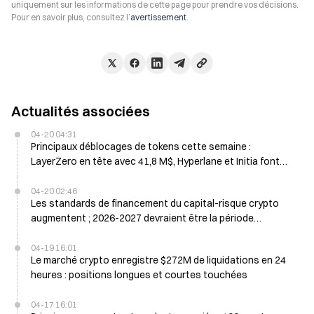
uniquement sur les informations de cette page pour prendre vos décisions.
Pour en savoir plus, consultez l’
avertissement
.
Actualités associées
04-20 04:31
Principaux déblocages de tokens cette semaine :
LayerZero en tête avec 41,8 M$, Hyperlane et Initia font
face à une forte dilution
04-20 02:46
Les standards de financement du capital-risque crypto
augmentent ; 2026-2027 devraient être la période
d’investissement la plus forte depuis 2018
04-19 16:01
Le marché crypto enregistre $272M de liquidations en 24
heures : positions longues et courtes touchées
04-17 16:01