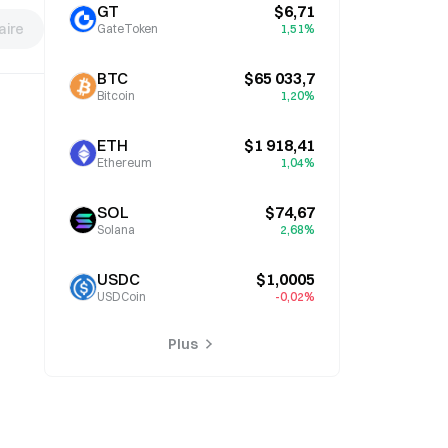
GT
$6,71
ire
GateToken
1,51%
BTC
$65 033,7
Bitcoin
1,20%
ETH
$1 918,41
Ethereum
1,04%
SOL
$74,67
Solana
2,68%
USDC
$1,0005
USDCoin
-0,02%
Plus