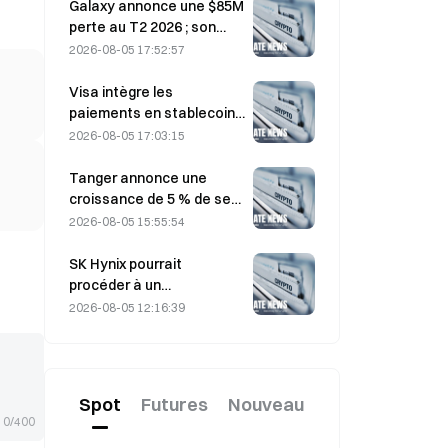
moteur BE-4
Galaxy annonce une $85M
perte au T2 2026 ; son
chiffre d’affaires est
2026-08-05 17:52:57
inférieur de 300 millions de
dollars aux prévisions, et
Visa intègre les
son action chute de 7,23
paiements en stablecoins
%
à Visa Direct grâce à un
2026-08-05 17:03:15
partenariat avec Zero
Hash
Tanger annonce une
croissance de 5 % de ses
ventes, portée par le
2026-08-05 15:55:54
tourisme lié à la Coupe du
monde en juin-juillet
SK Hynix pourrait
procéder à un
fractionnement de ses
2026-08-05 12:16:39
actions alors que le cours
s’envole, un dirigeant
jugeant cette possibilité «
pas impossible ».
Spot
Futures
Nouveau
0/400