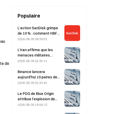
Populaire
L’action SanDisk grimpe
de 10 % : comment HBF
ouvre un nouveau cycle
2026-08-05 09:39:53
eau
pour le stockage de l’IA,
et les résultats financiers
L’Iran affirme que les
peuvent-ils confirmer la
menaces militaires
thèse de croissance ?
américaines retardent
2026-08-05 04:35:14
ste de
l’accord avec Oman sur le
détroit d’Ormuz, prévu le 5
Binance lancera
août.
aujourd’hui 10 paires de
trading bStocks à 20 h 00
2026-08-05 02:33:45
(UTC+8), sans frais maker.
Le PDG de Blue Origin
attribue l’explosion de
New Glenn en mai à une
2026-08-05 18:58:10
défaillance de la vanne du