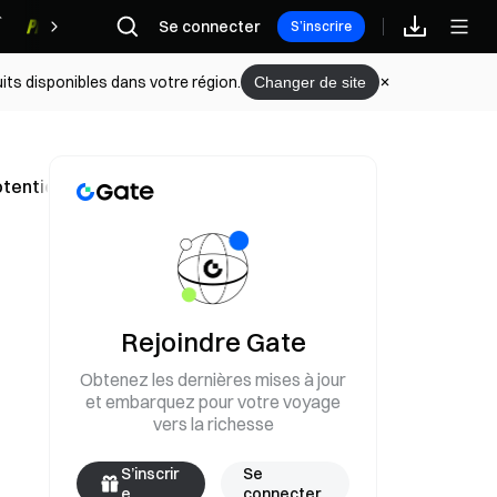
Se connecter
Récompenses
S’inscrire
its disponibles dans votre région.
Changer de site
otentielle
Rejoindre Gate
Obtenez les dernières mises à jour
et embarquez pour votre voyage
vers la richesse
S’inscrir
Se
e
connecter