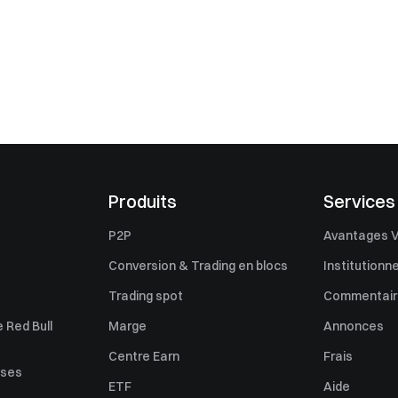
Produits
Services
P2P
Avantages V
Conversion & Trading en blocs
Institutionne
Trading spot
Commentaire
 Red Bull
Marge
Annonces
Centre Earn
Frais
uses
ETF
Aide