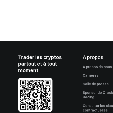
Trader les cryptos
A propos
partout et à tout
À propos de nous
moment
Carrières
Salle de presse
Sponsor de Oracle
Racing
Consulter les cla
contractuelles