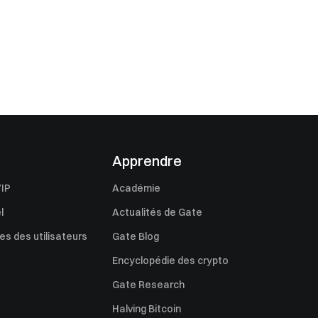
Apprendre
IP
Académie
l
Actualités de Gate
s des utilisateurs
Gate Blog
Encyclopédie des crypto
Gate Research
Halving Bitcoin