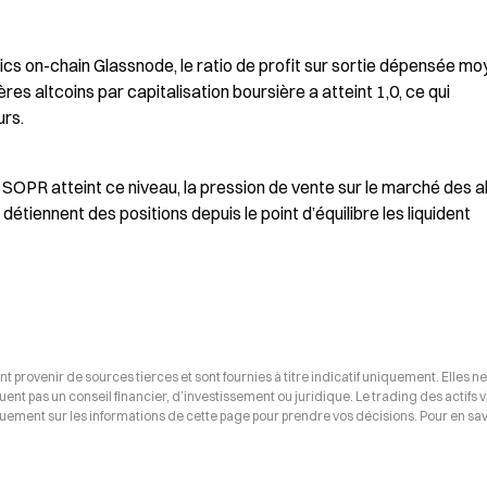
ics on-chain Glassnode, le ratio de profit sur sortie dépensée mo
s altcoins par capitalisation boursière a atteint 1,0, ce qui 
urs.
 SOPR atteint ce niveau, la pression de vente sur le marché des al
étiennent des positions depuis le point d’équilibre les liquident 
t provenir de sources tierces et sont fournies à titre indicatif uniquement. Elles ne
tuent pas un conseil financier, d’investissement ou juridique. Le trading des actifs v
uement sur les informations de cette page pour prendre vos décisions. Pour en savo