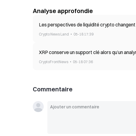
Analyse approfondie
Les perspectives de liquidité crypto changent
Crypto News Land
05-18 17:39
XRP conserve un support clé alors qu’un analy
CryptoFrontNews
05-18 07:36
Commentaire