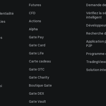
Futures
Demande de 
CFD
Vérifiez la s
dentialité
intelligent
Actions
kies
Développeur
Alpha
Recherche de
Gate Pay
es
Application 
Gate Card
P2P
Gate Life
Programme d'
Carte cadeau
TradingView
Gate OTC
Solution int
Gate Charity
Boutique Gate
oi
Gate DEX
Gate Vault