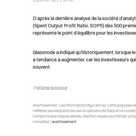
2026-05-18 21:32:00
D’après la dernière analyse de la société d’analyt
(Spent Output Profit Ratio, SOPR) des 500 première
représente le point d’équilibre pour les investisse
Glassnode a indiqué qu’historiquement, lorsque le
a tendance à augmenter, car les investisseurs qui d
souvent.
Afficher la source
Avertissement : Les informations figurant sur cette page peuven
reflètent pas les points de vue ou opinions de Gate et ne consti
comporte des risques élevés. Veuillez ne pas vous fonder uniq
consultez l’
avertissement
.