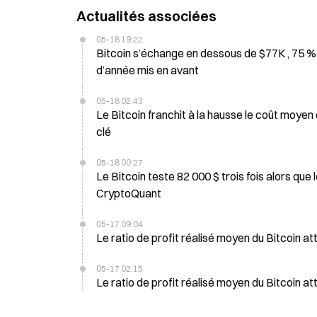
Actualités associées
05-18 19:22
Bitcoin s’échange en dessous de $77K , 75 % des
d’année mis en avant
05-18 02:43
Le Bitcoin franchit à la hausse le coût moyen 
clé
05-18 00:27
Le Bitcoin teste 82 000 $ trois fois alors que
CryptoQuant
05-17 09:04
Le ratio de profit réalisé moyen du Bitcoin at
05-17 02:15
Le ratio de profit réalisé moyen du Bitcoin at