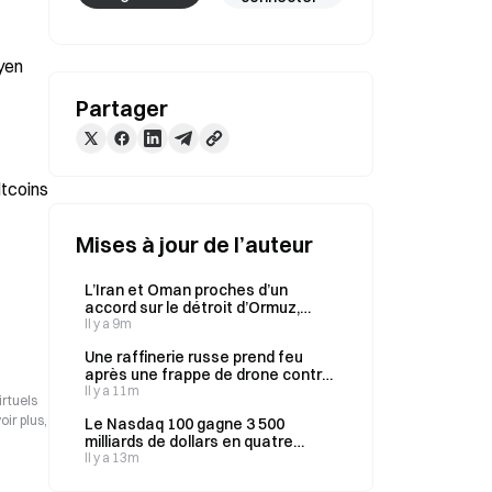
yen 
Partager
tcoins 
Mises à jour de l’auteur
L’Iran et Oman proches d’un
accord sur le détroit d’Ormuz,
selon un responsable américain,
Il y a 9m
qui s’attend à une conclusion
Une raffinerie russe prend feu
prochaine
après une frappe de drone contre
le site d’Ilsky
Il y a 11m
irtuels
ir plus,
Le Nasdaq 100 gagne 3 500
milliards de dollars en quatre
séances ; Palantir bondit de 39,78
Il y a 13m
% grâce à ses résultats