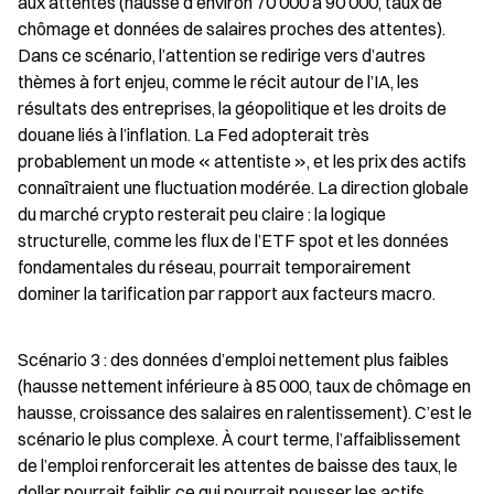
aux attentes (hausse d’environ 70 000 à 90 000, taux de 
chômage et données de salaires proches des attentes). 
Dans ce scénario, l’attention se redirige vers d’autres 
thèmes à fort enjeu, comme le récit autour de l’IA, les 
résultats des entreprises, la géopolitique et les droits de 
douane liés à l’inflation. La Fed adopterait très 
probablement un mode « attentiste », et les prix des actifs 
connaîtraient une fluctuation modérée. La direction globale 
du marché crypto resterait peu claire : la logique 
structurelle, comme les flux de l’ETF spot et les données 
fondamentales du réseau, pourrait temporairement 
dominer la tarification par rapport aux facteurs macro.
Scénario 3 : des données d’emploi nettement plus faibles 
(hausse nettement inférieure à 85 000, taux de chômage en 
hausse, croissance des salaires en ralentissement). C’est le 
scénario le plus complexe. À court terme, l’affaiblissement 
de l’emploi renforcerait les attentes de baisse des taux, le 
dollar pourrait faiblir, ce qui pourrait pousser les actifs 