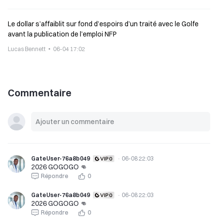
Le dollar s’affaiblit sur fond d’espoirs d’un traité avec le Golfe
avant la publication de l’emploi NFP
Lucas Bennett
06-04 17:02
Commentaire
GateUser-76a8b049
·
06-08 22:03
2026 GOGOGO 👊
Répondre
0
GateUser-76a8b049
·
06-08 22:03
2026 GOGOGO 👊
Répondre
0