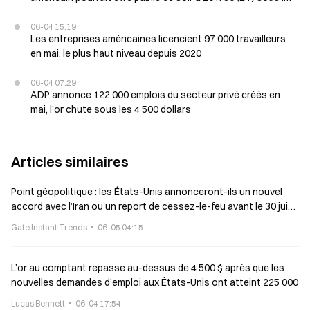
direction du président de la Fed Wessel
06-04 15:19
Les entreprises américaines licencient 97 000 travailleurs
en mai, le plus haut niveau depuis 2020
06-04 07:29
ADP annonce 122 000 emplois du secteur privé créés en
mai, l’or chute sous les 4 500 dollars
Articles similaires
Point géopolitique : les États-Unis annonceront-ils un nouvel
accord avec l’Iran ou un report de cessez-le-feu avant le 30 juin
?
Gate Instant Trends
06-05 04:15
L’or au comptant repasse au-dessus de 4 500 $ après que les
nouvelles demandes d’emploi aux États-Unis ont atteint 225 000
Lucas Bennett
06-04 17:54