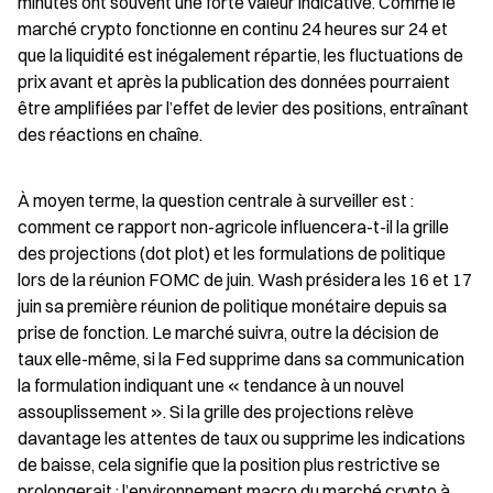
minutes ont souvent une forte valeur indicative. Comme le 
marché crypto fonctionne en continu 24 heures sur 24 et 
que la liquidité est inégalement répartie, les fluctuations de 
prix avant et après la publication des données pourraient 
être amplifiées par l’effet de levier des positions, entraînant 
des réactions en chaîne.
À moyen terme, la question centrale à surveiller est : 
comment ce rapport non-agricole influencera-t-il la grille 
des projections (dot plot) et les formulations de politique 
lors de la réunion FOMC de juin. Wash présidera les 16 et 17 
juin sa première réunion de politique monétaire depuis sa 
prise de fonction. Le marché suivra, outre la décision de 
taux elle-même, si la Fed supprime dans sa communication 
la formulation indiquant une « tendance à un nouvel 
assouplissement ». Si la grille des projections relève 
davantage les attentes de taux ou supprime les indications 
de baisse, cela signifie que la position plus restrictive se 
prolongerait : l’environnement macro du marché crypto à 