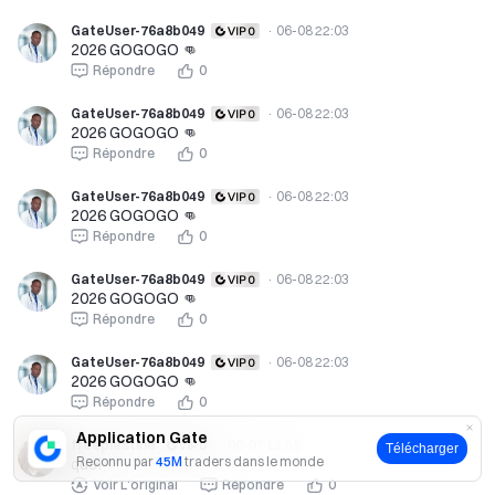
GateUser-76a8b049
·
06-08 22:03
2026 GOGOGO 👊
Répondre
0
GateUser-76a8b049
·
06-08 22:03
2026 GOGOGO 👊
Répondre
0
GateUser-76a8b049
·
06-08 22:03
2026 GOGOGO 👊
Répondre
0
GateUser-76a8b049
·
06-08 22:03
2026 GOGOGO 👊
Répondre
0
GateUser-76a8b049
·
06-08 22:03
2026 GOGOGO 👊
Répondre
0
Application Gate
freeplestine
·
06-07 13:58
Télécharger
Reconnu par
45M
traders dans le monde
quoi
Voir L'original
Répondre
0