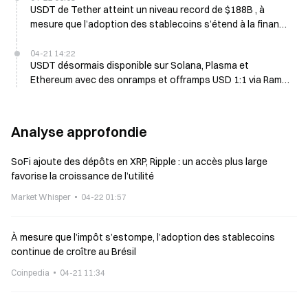
USDT de Tether atteint un niveau record de $188B , à
mesure que l’adoption des stablecoins s’étend à la finance
traditionnelle
04-21 14:22
USDT désormais disponible sur Solana, Plasma et
Ethereum avec des onramps et offramps USD 1:1 via Ramp
et Privy
Analyse approfondie
SoFi ajoute des dépôts en XRP, Ripple : un accès plus large
favorise la croissance de l’utilité
Market Whisper
04-22 01:57
À mesure que l’impôt s’estompe, l’adoption des stablecoins
continue de croître au Brésil
Coinpedia
04-21 11:34