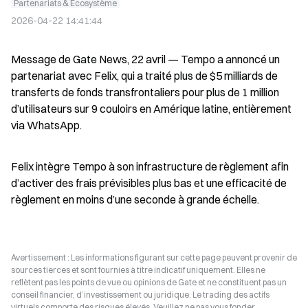
Partenariats & Écosystème
2026-04-22 14:41:44
Message de Gate News, 22 avril — Tempo a annoncé un 
partenariat avec Felix, qui a traité plus de $5 milliards de 
transferts de fonds transfrontaliers pour plus de 1 million 
d’utilisateurs sur 9 couloirs en Amérique latine, entièrement 
via WhatsApp.
Felix intègre Tempo à son infrastructure de règlement afin 
d’activer des frais prévisibles plus bas et une efficacité de 
règlement en moins d’une seconde à grande échelle.
Avertissement : Les informations figurant sur cette page peuvent provenir de
sources tierces et sont fournies à titre indicatif uniquement. Elles ne
reflètent pas les points de vue ou opinions de Gate et ne constituent pas un
conseil financier, d’investissement ou juridique. Le trading des actifs
virtuels comporte des risques élevés. Veuillez ne pas vous fonder