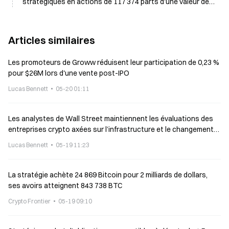
stratégiques en actions de 117 374 parts d'une valeur de
19,6 millions de dollars
Articles similaires
Les promoteurs de Groww réduisent leur participation de 0,23 %
pour $26M lors d'une vente post-IPO
Lucas Bennett
05-20 01:11
Les analystes de Wall Street maintiennent les évaluations des
entreprises crypto axées sur l’infrastructure et le changement
lié à l’IA
Lucas Bennett
05-19 11:23
La stratégie achète 24 869 Bitcoin pour 2 milliards de dollars,
ses avoirs atteignent 843 738 BTC
Crypto Frontier
05-19 09:10