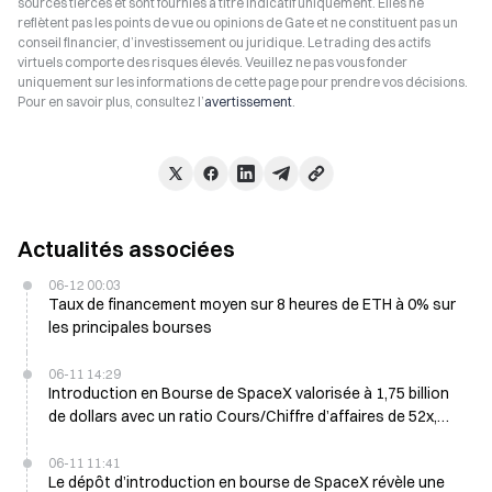
sources tierces et sont fournies à titre indicatif uniquement. Elles ne
reflètent pas les points de vue ou opinions de Gate et ne constituent pas un
conseil financier, d’investissement ou juridique. Le trading des actifs
virtuels comporte des risques élevés. Veuillez ne pas vous fonder
uniquement sur les informations de cette page pour prendre vos décisions.
Pour en savoir plus, consultez l’
avertissement
.
Actualités associées
06-12 00:03
Taux de financement moyen sur 8 heures de ETH à 0% sur
les principales bourses
06-11 14:29
Introduction en Bourse de SpaceX valorisée à 1,75 billion
de dollars avec un ratio Cours/Chiffre d’affaires de 52x,
perçue comme sous-évaluée par rapport aux pairs de
l’entreprise spatiale, mais surévaluée par rapport aux
06-11 11:41
Le dépôt d’introduction en bourse de SpaceX révèle une
entreprises d’IA