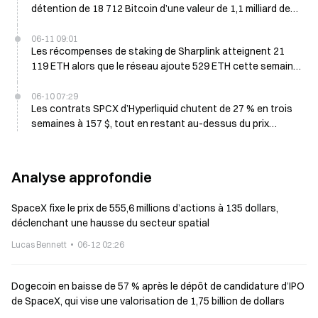
détention de 18 712 Bitcoin d’une valeur de 1,1 milliard de
dollars
06-11 09:01
Les récompenses de staking de Sharplink atteignent 21
119 ETH alors que le réseau ajoute 529 ETH cette semaine
malgré une baisse de 30 % du prix de l’ETH
06-10 07:29
Les contrats SPCX d’Hyperliquid chutent de 27 % en trois
semaines à 157 $, tout en restant au-dessus du prix
d’introduction en bourse de 135 $
Analyse approfondie
SpaceX fixe le prix de 555,6 millions d’actions à 135 dollars,
déclenchant une hausse du secteur spatial
Lucas Bennett
06-12 02:26
Dogecoin en baisse de 57 % après le dépôt de candidature d’IPO
de SpaceX, qui vise une valorisation de 1,75 billion de dollars