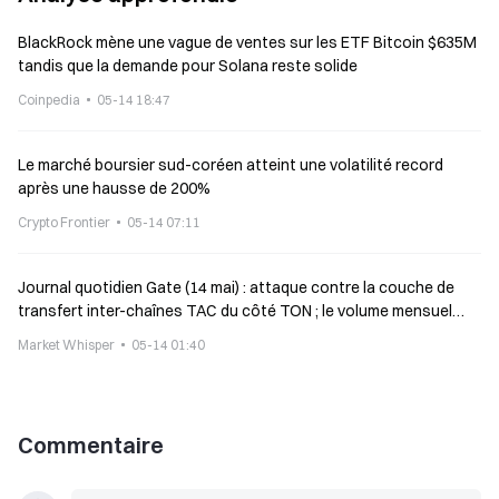
BlackRock mène une vague de ventes sur les ETF Bitcoin $635M
tandis que la demande pour Solana reste solide
Coinpedia
05-14 18:47
Le marché boursier sud-coréen atteint une volatilité record
après une hausse de 200%
Crypto Frontier
05-14 07:11
Journal quotidien Gate (14 mai) : attaque contre la couche de
transfert inter-chaînes TAC du côté TON ; le volume mensuel
des transactions de Polymarket baisse d’environ 9 %
Market Whisper
05-14 01:40
Commentaire