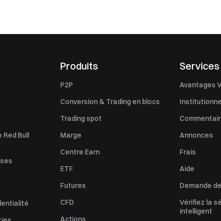
Produits
Services
P2P
Avantages V
Conversion & Trading en blocs
Institutionne
Trading spot
Commentaire
 Red Bull
Marge
Annonces
Centre Earn
Frais
uses
ETF
Aide
Futures
Demande de 
CFD
Vérifiez la s
dentialité
intelligent
Actions
kies