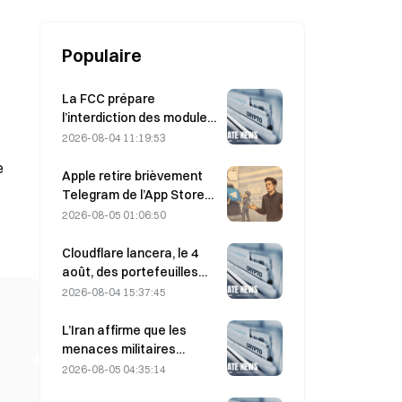
Populaire
La FCC prépare
l’interdiction des modules
optiques chinois pour
2026-08-04 11:19:53
centres de données ;
e
Xinyuan pourrait subir un
Apple retire brièvement
impact sur 27 % de sa part
Telegram de l’App Store
de marché.
en raison de contenus
2026-08-05 01:06:50
pédopornographiques
(CSAM) ; Durov dément et
Cloudflare lancera, le 4
évoque une « attaque de
août, des portefeuilles
sécurité »
pour agents IA afin de
2026-08-04 15:37:45
permettre des paiements
API autonomes.
L’Iran affirme que les
menaces militaires
américaines retardent
2026-08-05 04:35:14
l’accord avec Oman sur le