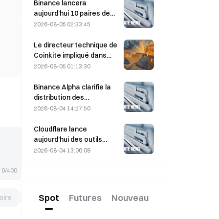
détroit d’Ormuz, prévu le 5
Binance lancera
août.
aujourd’hui 10 paires de
trading bStocks à 20 h 00
2026-08-05 02:33:45
(UTC+8), sans frais maker.
Le directeur technique de
Coinkite impliqué dans
l’incident lié à une
2026-08-05 01:13:30
vulnérabilité de Coldcard,
déclenchant quatre
Binance Alpha clarifie la
vagues d’attaques qui ont
distribution des
causé 114 millions de
récompenses de
2026-08-04 14:27:50
dollars de pertes
MarsCoin : elles sont
envoyées
Cloudflare lance
automatiquement aux
aujourd’hui des outils
détenteurs de
d’identité et de
2026-08-04 13:06:08
portefeuilles, tandis que
portefeuille pour les
les utilisateurs des CEX
agents IA
0/400
reçoivent des SPCXB sur
la base d’une moyenne
Spot
Futures
Nouveau
ire
mensuelle minimale de 10
000.