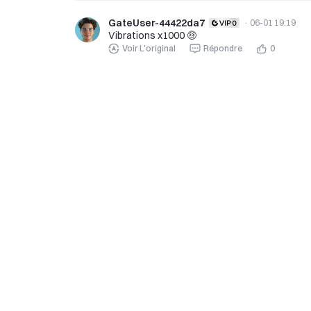
GateUser-44422da7
·
06-01 19:19
Vibrations x1000 🤑
Voir L'original
Répondre
0