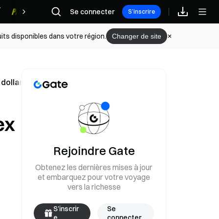
Se connecter
Récompenses
S’inscrire
its disponibles dans votre région.
Changer de site
dollars doivent expirer le 13 mai à 22 h 00
ex
Rejoindre Gate
Obtenez les dernières mises à jour
et embarquez pour votre voyage
vers la richesse
S’inscrir
Se
e
connecter