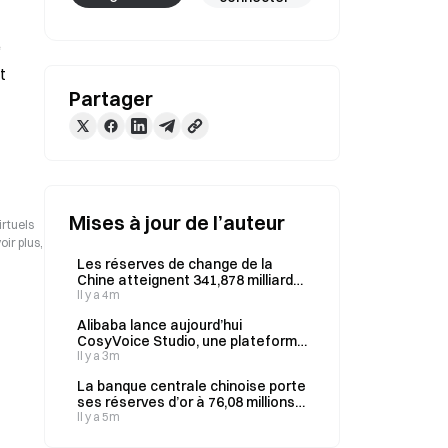
 
 
Partager
Mises à jour de l’auteur
irtuels
ir plus,
Les réserves de change de la
Chine atteignent 341,878 milliards
de dollars en juillet, en hausse de
Il y a 4m
2,52 milliards de dollars.
Alibaba lance aujourd’hui
CosyVoice Studio, une plateforme
de production vocale alimentée
Il y a 3m
par l’IA
La banque centrale chinoise porte
ses réserves d’or à 76,08 millions
d’onces en juillet, marquant un 21e
Il y a 5m
mois consécutif d’achats