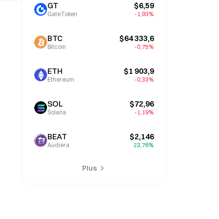
GT
$6,59
GateToken
-1,93%
BTC
$64 333,6
Bitcoin
-0,75%
ETH
$1 903,9
Ethereum
-0,33%
SOL
$72,96
Solana
-1,19%
BEAT
$2,146
Audiera
23,76%
Plus