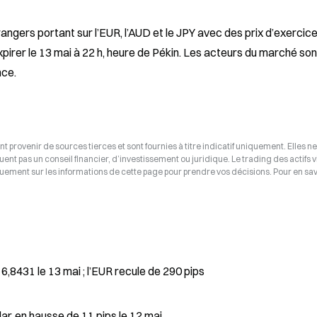
rangers portant sur l’EUR, l’AUD et le JPY avec des prix d’exercice
pirer le 13 mai à 22 h, heure de Pékin. Les acteurs du marché sont
nce.
t provenir de sources tierces et sont fournies à titre indicatif uniquement. Elles ne
tuent pas un conseil financier, d’investissement ou juridique. Le trading des actifs v
uement sur les informations de cette page pour prendre vos décisions. Pour en savo
6,8431 le 13 mai ; l’EUR recule de 290 pips
ar, en hausse de 11 pips le 12 mai