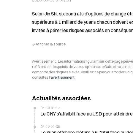
2026-05-13 07:47:51
Selon Jin Shi, six contrats d’options de change ét
supérieurs à 1 milliard de yuans chacun doivent ex
invités à gérer les risques associés en conséque
Afficher la source
Avertissement : Les informations figurant sur cette page peuven
reflètent pas les points de vue ou opinions de Gate et ne consti
comporte des risques élevés. Veuillez ne pas vous fonder uniq
consultez l’
avertissement
.
Actualités associées
05-13 01:17
Le CNY s’affaiblit face au USD pour atteindre 
05-12 21:05
Le Yuan offshore clôture à 6,7908 face au doll