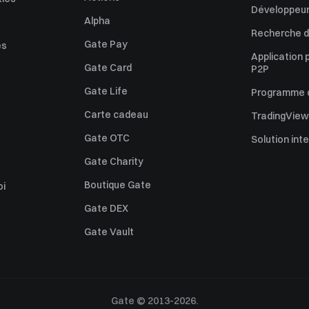
Développeur
Alpha
Recherche de
Gate Pay
es
Application 
Gate Card
P2P
Gate Life
Programme d'
Carte cadeau
TradingView
Gate OTC
Solution int
Gate Charity
Boutique Gate
oi
Gate DEX
Gate Vault
Gate © 2013-2026.