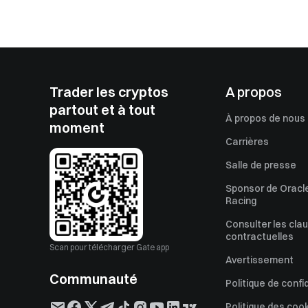
Trader les cryptos
A propos
partout et à tout
À propos de nous
moment
Carrières
Salle de presse
Sponsor de Oracle
Racing
Consulter les cla
contractuelles
Scan pour télécharger Gate app
Avertissement
Communauté
Politique de confi
Politique des coo