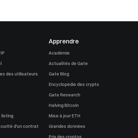
Apprendre
IP
Académie
l
Actualités de Gate
s des utilisateurs
Gate Blog
Encyclopédie des crypto
Gate Research
Halving Bitcoin
listing
Mise à jour ETH
écurité d'un contrat
Grandes données
Prix des cryptos