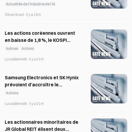
code
Actualités de l’industrie de l’IA
OliverGrant
·
Il y a 15m
Les actions coréennes ouvrent
en baisse de 1,8 %, le KOSPI
suivant le repli du Nasdaq
Indices
Actions
américain
LucasBennett
·
Il y a 21m
Samsung Electronics et SK Hynix
prévoient d’accroître le
rendement pour les actionnaires
Actions
LucasBennett
·
Il y a 21m
Les actionnaires minoritaires de
JR Global REIT élisent deux