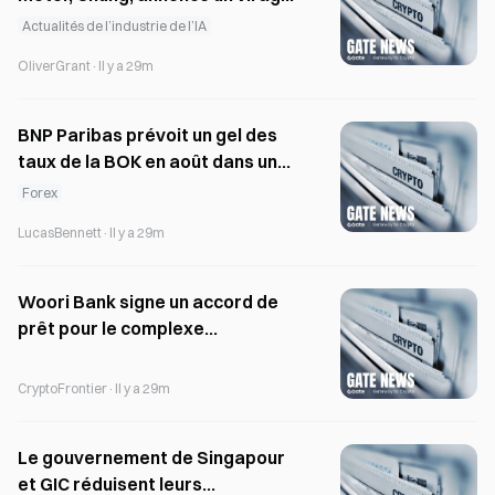
vers l’IA physique face à la
Actualités de l’industrie de l’IA
concurrence des véhicules
OliverGrant
·
Il y a 29m
électriques chinois
BNP Paribas prévoit un gel des
taux de la BOK en août dans un
contexte de pressions sur la
Forex
croissance et l’inflation
LucasBennett
·
Il y a 29m
Woori Bank signe un accord de
prêt pour le complexe
d’appartements Seoul Subangsa
CryptoFrontier
·
Il y a 29m
Le gouvernement de Singapour
et GIC réduisent leurs