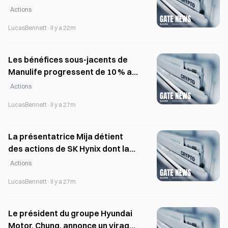
administrateurs lors d’un vote
Actions
sans précédent
LucasBennett
·
Il y a 22m
Les bénéfices sous-jacents de
Manulife progressent de 10 % au
premier semestre ; dividende de
Actions
0,485 CAD annoncé
LucasBennett
·
Il y a 27m
La présentatrice Mija détient
des actions de SK Hynix dont la
moins-value dépasse un million
Actions
de wons par action.
LucasBennett
·
Il y a 27m
Le président du groupe Hyundai
Motor, Chung, annonce un virage