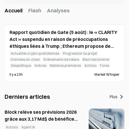
Accueil
Flash
Analyses
Rapport quotidien de Gate (5 août) : le « CLARITY
Act » suspendu en raison de préoccupations
éthiques liées à Trump ; Ethereum propose de
brûler les récompenses des validateurs
Actualités crypto quotidiennes
Progression du projet
Données on-chain
Événements de tokens
Macroéconomie
Géopolitique
Indices
Matières premières
Actions
Forex
Il y a 23h
Market Whisper
Derniers articles
Plus
Block relève ses prévisions 2026
grâce aux 3,17 Md$ de bénéfice
brut du T2, l’IA touche tout le
Actions
Agent IA