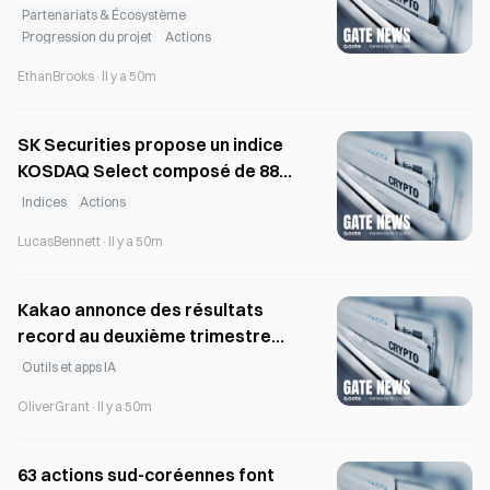
figurent BlackRock et la société
Partenariats & Écosystème
mère de la NYSE
Progression du projet
Actions
EthanBrooks
·
Il y a 50m
SK Securities propose un indice
KOSDAQ Select composé de 88
actions, avec une exposition
Indices
Actions
réduite aux biotechnologies
LucasBennett
·
Il y a 50m
Kakao annonce des résultats
record au deuxième trimestre
avec un bénéfice d’exploitation
Outils et apps IA
de 277 milliards de wons
OliverGrant
·
Il y a 50m
63 actions sud-coréennes font