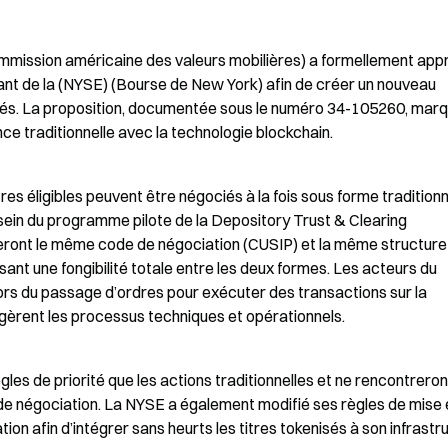
mission américaine des valeurs mobilières) a formellement appr
nt de la (NYSE) (Bourse de New York) afin de créer un nouveau 
sés. La proposition, documentée sous le numéro 34-105260, marq
nce traditionnelle avec la technologie blockchain.
tres éligibles peuvent être négociés à la fois sous forme traditionne
sein du programme pilote de la Depository Trust & Clearing 
eront le même code de négociation (CUSIP) et la même structure 
sant une fongibilité totale entre les deux formes. Les acteurs du 
lors du passage d’ordres pour exécuter des transactions sur la 
 gèrent les processus techniques et opérationnels.
es de priorité que les actions traditionnelles et ne rencontreront
 négociation. La NYSE a également modifié ses règles de mise en
n afin d’intégrer sans heurts les titres tokenisés à son infrastru