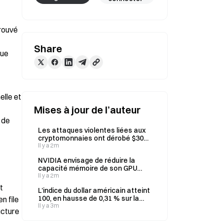
ouvé 
Share
ue 
lle et 
Mises à jour de l’auteur
de 
Les attaques violentes liées aux
cryptomonnaies ont dérobé $30M
jusqu’à la mi-2026 ; la France
Il y a 2m
recense 200 arrestations
NVIDIA envisage de réduire la
capacité mémoire de son GPU
Rubin Ultra en raison d’une pénurie
Il y a 2m
de HBM
 
L’indice du dollar américain atteint
100, en hausse de 0,31 % sur la
 file 
journée.
Il y a 3m
cture 