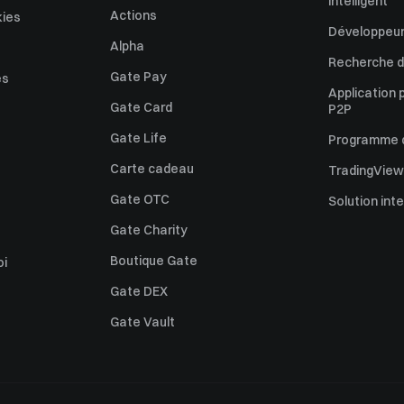
intelligent
Actions
kies
Développeur
Alpha
Recherche de
Gate Pay
es
Application 
Gate Card
P2P
Gate Life
Programme d'
Carte cadeau
TradingView
Gate OTC
Solution int
Gate Charity
Boutique Gate
oi
Gate DEX
Gate Vault