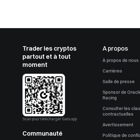
Trader les cryptos
A propos
partout et à tout
À propos de nous
moment
Carrières
Salle de presse
Sponsor de Oracle
Racing
Consulter les cla
contractuelles
Scan pour télécharger Gate app
Avertissement
Communauté
Politique de confi