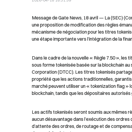
2026-04-18 18:51:39
Message de Gate News, 18 avril — La (SEC) (Com
une proposition de modification des règles émana
mécanisme de négociation pour les titres tokeni
une étape importante vers l’intégration de la fina
Dans le cadre de la nouvelle « Règle 7.50 », les ti
sous forme tokenisée basée sur la blockchain au 
Corporation (DTCC). Les titres tokenisés partag
propriété que les actions traditionnelles, garantis
marché peuvent utiliser un « tokenization flag » 
blockchain, tandis que les dépositaires autorisés
Les actifs tokenisés seront soumis aux mêmes règl
aucun désavantage dans l’exécution des ordres de
d’attente des ordres, de routage et de compensatio