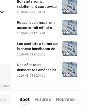
l’alignement des
Boltz interrompt
indicateurs macro
indéfiniment ses services
soutiennent le rebond à
avec
de pont Bitcoin après des
2026-08-03 21:04:31
court terme
attaques assistées par IA
Responsable israélien :
aucun retrait militaire
avant que le Hamas ne
2026-08-03 17:39:07
désarme
Les contrats à terme sur
le cacao bondissent de
près de 8 % en séance
2026-08-03 17:05:32
intraday, lors de la
dernière journée de
Des sénateurs
vendredi, surprenant les
démocrates américains
participants au marché
exhortent la CFTC à
2026-08-03 16:07:35
encadrer les produits de
paris liés aux feux de
0/400
forêt, alors que la saison
des incendies pourrait
Spot
Futures
Nouveau
ire
battre des records