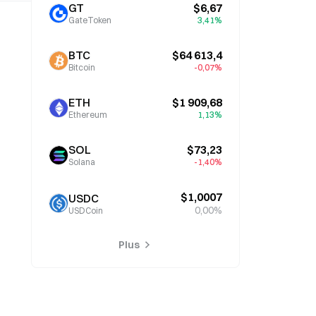
GT
$6,67
GateToken
3,41%
BTC
$64 613,4
Bitcoin
-0,07%
ETH
$1 909,68
Ethereum
1,13%
SOL
$73,23
Solana
-1,40%
$1,0007
USDC
0,00%
USDCoin
Plus