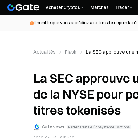
Acheter Cryptos
Marchés
Trader
Il semble que vous accédiez à notre site depuis la r
Actualités
Flash
La SEC approuve une m
La SEC approuve u
de la NYSE pour pe
titres tokenisés
GateNews
Partenariats & Écosystème
Actions