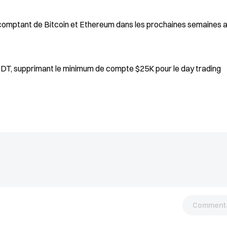
au comptant de Bitcoin et Ethereum dans les prochaines semaines 
La SEC approuve la suppression de la règle PDT, supprimant le minimum de compte $25K pour le day trading
Commenta