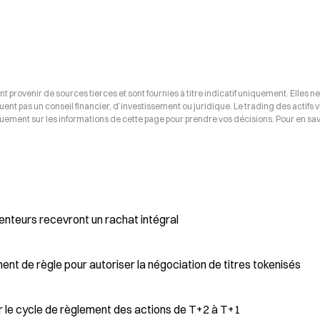
t provenir de sources tierces et sont fournies à titre indicatif uniquement. Elles ne
tuent pas un conseil financier, d’investissement ou juridique. Le trading des actifs v
uement sur les informations de cette page pour prendre vos décisions. Pour en savo
enteurs recevront un rachat intégral
t de règle pour autoriser la négociation de titres tokenisés
le cycle de règlement des actions de T+2 à T+1