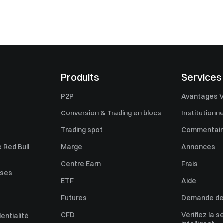
Produits
Services
P2P
Avantages V
Conversion & Trading en blocs
Institutionne
Trading spot
Commentaire
 Red Bull
Marge
Annonces
Centre Earn
Frais
uses
ETF
Aide
Futures
Demande de 
CFD
Vérifiez la s
dentialité