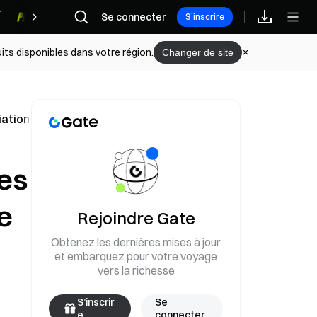
Se connecter
Récompenses
S’inscrire
its disponibles dans votre région.
Changer de site
ation de titres tokenisés
les
e
Rejoindre Gate
Obtenez les dernières mises à jour
et embarquez pour votre voyage
vers la richesse
S’inscrir
Se
e
connecter