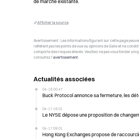
de marché existante.
Afficher la source
Avertissement : Les informations figurant sur cette page peuven
reflètent pas les points de vue ou opinions de Gate et ne consti
comporte des risques élevés. Veuillez ne pas vous fonder uniq
consultez l’
avertissement
.
Actualités associées
04-18 00:47
Buck Protocol annonce sa fermeture, les dét
04-17 16:01
Le NYSE dépose une proposition de changemen
04-17 09:01
Hong Kong Exchanges propose de raccourcir 