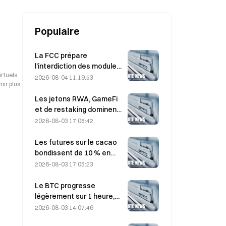
Populaire
La FCC prépare
l’interdiction des modules
irtuels
optiques chinois pour
2026-08-04 11:19:53
ir plus,
centres de données ;
Xinyuan pourrait subir un
Les jetons RWA, GameFi
impact sur 27 % de sa part
et de restaking dominent
de marché.
les performances du
2026-08-03 17:05:42
marché en juillet.
Les futures sur le cacao
bondissent de 10 % en
raison de préoccupations
2026-08-03 17:05:23
concernant l’offre et se
rapprochent de 6 000
Le BTC progresse
dollars la tonne
légèrement sur 1 heure,
+0,12 % : l’apaisement
2026-08-03 14:07:46
géopolitique et