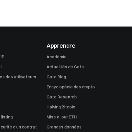
Apprendre
IP
Académie
l
Actualités de Gate
s des utilisateurs
Gate Blog
Encyclopédie des crypto
Gate Research
Halving Bitcoin
listing
Mise à jour ETH
écurité d'un contrat
Grandes données