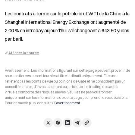
Les contrats à terme sur le pétrole brut WTI de la Chine à la 
Shanghai International Energy Exchange ont augmenté de 
2,00 % en intraday aujourd'hui, s'échangeant à 643,50 yuans 
par baril.
Afficher la source
Avertissement : Les informations figurant sur cette page peuvent provenir de
sources tierces et sont fournies à titre indicatif uniquement. Elles ne
reflètent pas les points de vue ou opinions de Gate et ne constituent pas un
conseil financier, d’investissement ou juridique. Le trading des actifs
virtuels comporte des risques élevés. Veuillez ne pas vous fonder
uniquement sur les informations de cette page pour prendre vos décisions.
Pour en savoir plus, consultez l’
avertissement
.